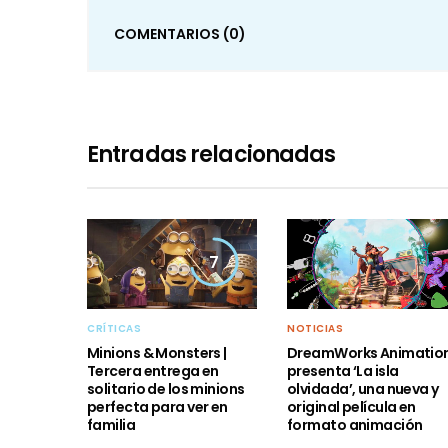
COMENTARIOS
(0)
Entradas relacionadas
7
CRÍTICAS
NOTICIAS
Minions & Monsters |
DreamWorks Animatio
Tercera entrega en
presenta ‘La isla
solitario de los minions
olvidada’, una nueva y
perfecta para ver en
original película en
familia
formato animación