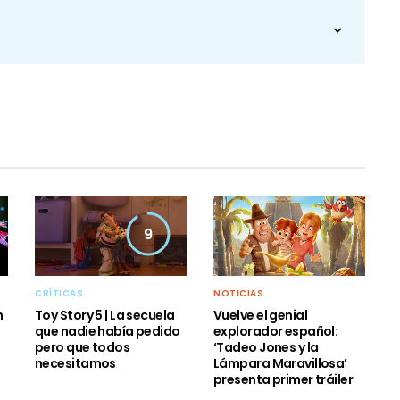
9
CRÍTICAS
NOTICIAS
n
Toy Story 5 | La secuela
Vuelve el genial
que nadie había pedido
explorador español:
pero que todos
‘Tadeo Jones y la
necesitamos
Lámpara Maravillosa’
presenta primer tráiler