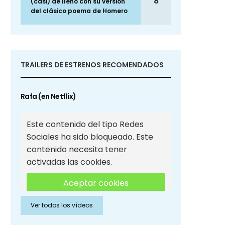
8
(casi) de lleno con su versión
del clásico poema de Homero
TRAILERS DE ESTRENOS RECOMENDADOS
Rafa (en Netflix)
Este contenido del tipo Redes
Sociales ha sido bloqueado. Este
contenido necesita tener
activadas las cookies.
Aceptar cookies
Ver todos los vídeos
Aceptar cookies de Redes
Sociales