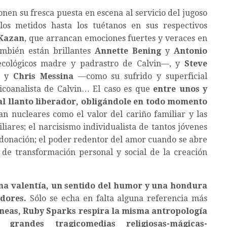
nen su fresca puesta en escena al servicio del jugoso
los metidos hasta los tuétanos en sus respectivos
Kazan
, que arrancan emociones fuertes y veraces en
ambién están brillantes
Annette Bening
y
Antonio
cológicos madre y padrastro de Calvin—, y
Steve
, y
Chris Messina
—como su sufrido y superficial
psicoanalista de Calvin… El caso es que
entre unos y
 al llanto liberador, obligándole en todo momento
n nucleares como el valor del cariño familiar y las
iares; el narcisismo individualista de tantos jóvenes
donación; el poder redentor del amor cuando se abre
de transformación personal y social de la creación
una valentía, un sentido del humor y una hondura
dores.
Sólo se echa en falta alguna referencia más
íneas, Ruby Sparks respira la misma antropología
 grandes tragicomedias religiosas-mágicas-