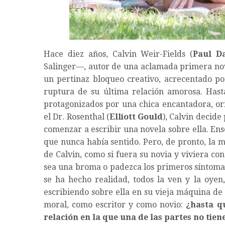
Hace diez años, Calvin Weir-Fields (
Paul D
Salinger—, autor de una aclamada primera nov
un pertinaz bloqueo creativo, acrecentado por
ruptura de su última relación amorosa. Hast
protagonizados por una chica encantadora, orig
el Dr. Rosenthal (
Elliott Gould
), Calvin decid
comenzar a escribir una novela sobre ella. En
que nunca había sentido. Pero, de pronto, la 
de Calvin, como si fuera su novia y viviera co
sea una broma o padezca los primeros síntoma
se ha hecho realidad, todos la ven y la oye
escribiendo sobre ella en su vieja máquina de
moral, como escritor y como novio:
¿hasta q
relación en la que una de las partes no tie