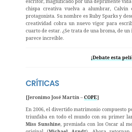
escritor, magnificado por una deprimente vida
chispa creativa vuelva a alumbrar, Calvi
protagonista. Su nombre es Ruby Sparks y desd
creatividad cobra un nuevo vigor para escrib
cuarto de estar. ¿Se trata de una broma, de un 
parece increíble.
¡Debate esta pelí
CRÍTICAS
[Jeronimo José Martín –
COPE
]
En 2006, el divertido matrimonio compuesto po
triunfaba en todo el mundo con su primer lar
Miss Sunshine
, premiada con los Oscar al me
original (
Michael Arndt
). Ahora retorna