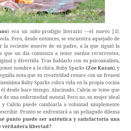
ano
) era un niño-prodigio literario —el nuevo J.D.
ela. Pero, desde entonces, se encuentra aquejado de
 la reciente muerte de su padre, a la que siguió la
a que un día comienza a tener sueños recurrentes,
inal y divertida. Tras hablarlo con su psicoanalista,
e poner nombre a la chica, Ruby Sparks
(Zoe Kazan
), y
seguida nota que su creatividad renace con un frenesí
mismísima Ruby Sparks cobra vida en la propia cocina
n él desde hace tiempo. Alucinado, Calvin se teme que
s de una enfermedad mental. Pero no, su mujer ideal
n, y Calvin puede cambiarla a voluntad simplemente
 escribir. Pronto se enfrentará a un peliagudo dilema
ué punto puede ser auténtica y satisfactoria una
ne verdadera libertad?