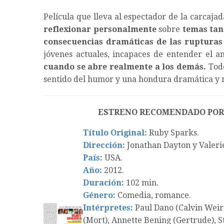
Película que lleva al espectador de la carcajad
reflexionar personalmente
sobre
temas tan
consecuencias dramáticas de las rupturas f
jóvenes actuales, incapaces de entender el
cuando se abre realmente a los demás.
Todo
sentido del humor y una hondura dramática y 
ESTRENO RECOMENDADO POR
Título Original:
Ruby Sparks.
Dirección:
Jonathan Dayton y Valerie
País:
USA.
Año:
2012.
Duración:
102 min.
Género:
Comedia, romance.
Intérpretes:
Paul Dano (Calvin Weir
(Mort), Annette Bening (Gertrude), St