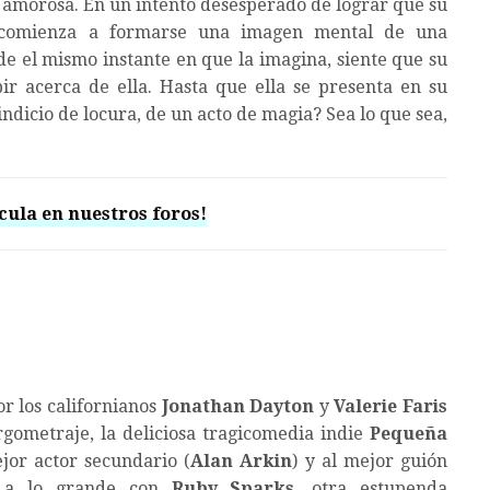
 amorosa. En un intento desesperado de lograr que su
n comienza a formarse una imagen mental de una
e el mismo instante en que la imagina, siente que su
ir acerca de ella. Hasta que ella se presenta en su
indicio de locura, de un acto de magia? Sea lo que sea,
cula en nuestros foros!
r los californianos
Jonathan Dayton
y
Valerie Faris
gometraje, la deliciosa tragicomedia indie
Pequeña
jor actor secundario (
Alan Arkin
) y al mejor guión
n a lo grande con
Ruby Sparks
, otra estupenda