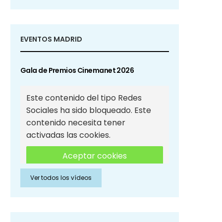
EVENTOS MADRID
Gala de Premios Cinemanet 2026
Este contenido del tipo Redes
Sociales ha sido bloqueado. Este
contenido necesita tener
activadas las cookies.
Aceptar cookies
Ver todos los vídeos
Aceptar cookies de Redes
Sociales