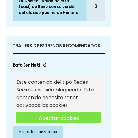
La Odisea | Nolan acierta
8
(casi) de lleno con su versión
del clásico poema de Homero
TRAILERS DE ESTRENOS RECOMENDADOS
Rafa (en Netflix)
Este contenido del tipo Redes
Sociales ha sido bloqueado. Este
contenido necesita tener
activadas las cookies.
Aceptar cookies
Ver todos los vídeos
Aceptar cookies de Redes
Sociales