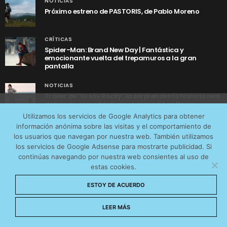
NOTICIAS
Próximo estreno de PASTORIS, de Pablo Moreno
CRÍTICAS
Spider-Man: Brand New Day | Fantástica y
emocionante vuelta del trepamuros a la gran
pantalla
NOTICIAS
Tráiler de ‘Yo soy Rocky’, la sorprendente historia real
detrás de cómo Stallone se convirtió en Rocky
Utilizamos cookies anónimas de terceros para analizar el
Utilizamos los servicios de Google Analytics para obtener
tráfico web que recibimos y conocer los servicios que
información anónima sobre las visitas y el comportamiento de
más os interesan. Puede cambiar las preferencias y
los usuarios que navegan por nuestra web. También utilizamos
obtener más información sobre las cookies que
los servicios de Google Adsense para mostrarte publicidad. Si
continúas navegando por nuestra web consientes al uso de
utilizamos en nuestra
Política de cookies
estas cookies.
AVISO LEGAL
CONTACTO
POLÍTICA DE COOKIES
Aceptar cookies
ESTOY DE ACUERDO
POLÍTICA DE PRIVACIDAD
© 2026 CinemaNet. Designed by
Prestigia
.
No permitir cookies
LEER MÁS