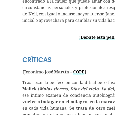
encontrado a la mujer que puede amar con de
circunstancias personales y profesionales res
de Neil, con igual o incluso mayor fuerza: Ja
inicial o aprovechará para cambiar su vida hac
¡Debate esta pelí
CRÍTICAS
[Jeronimo José Martín –
COPE
]
Tras rozar la perfección con la difícil pero fas
Malick
(
Malas tierras
,
Días del cielo
,
La del
ese íntimo examen de conciencia autobiográ
vuelve a indagar en el milagro, en la maravi
en cada vida humana.
Se trata de otro me
morales
, en el que, para bien y para mal, 