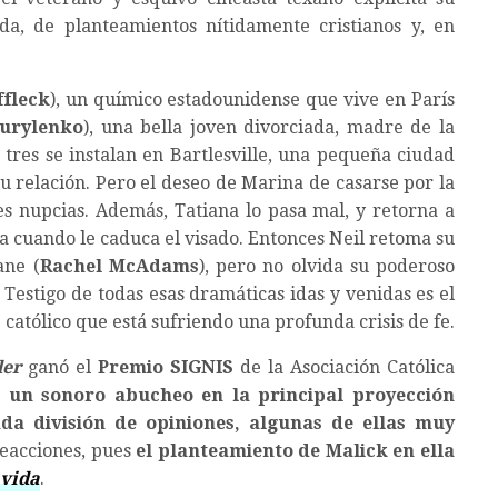
da, de planteamientos nítidamente cristianos y, en
ffleck
), un químico estadounidense que vive en París
urylenko
), una bella joven divorciada, madre de la
s tres se instalan en Bartlesville, una pequeña ciudad
u relación. Pero el deseo de Marina de casarse por la
res nupcias. Además, Tatiana lo pasa mal, y retorna a
a cuando le caduca el visado. Entonces Neil retoma su
ane (
Rachel McAdams
), pero no olvida su poderoso
Testigo de todas esas dramáticas idas y venidas es el
e católico que está sufriendo una profunda crisis de fe.
der
ganó el
Premio SIGNIS
de la Asociación Católica
ó un sonoro abucheo en la principal proyección
ada división de opiniones, algunas de ellas muy
reacciones, pues
el planteamiento de Malick en ella
 vida
.