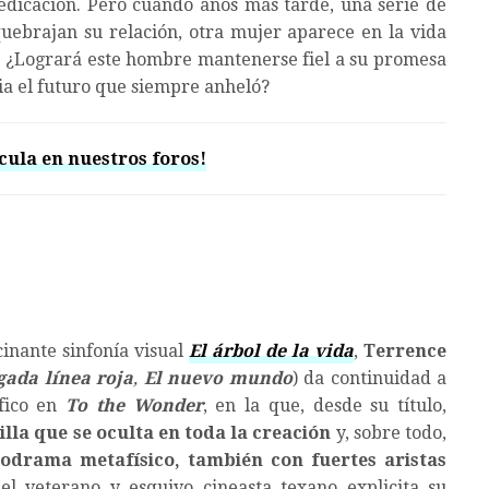
dicación. Pero cuando años más tarde, una serie de
quebrajan su relación, otra mujer aparece en la vida
ne. ¿Logrará este hombre mantenerse fiel a su promesa
ia el futuro que siempre anheló?
cula en nuestros foros!
cinante sinfonía visual
El árbol de la vida
,
Terrence
gada línea roja
,
El nuevo mundo
) da continuidad a
fico en
To the Wonder
, en la que, desde su título,
lla que se oculta en toda la creación
y, sobre todo,
lodrama metafísico, también con fuertes aristas
el veterano y esquivo cineasta texano explicita su