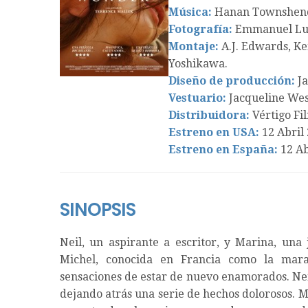
Música:
Hanan Townshen
Fotografía:
Emmanuel Lu
Montaje:
A.J. Edwards, Ke
Yoshikawa.
Diseño de producción:
Ja
Vestuario:
Jacqueline Wes
Distribuidora:
Vértigo Fi
Estreno en USA:
12 Abril 
Estreno en España:
12 Ab
SINOPSIS
Neil, un aspirante a escritor, y Marina, una 
Michel, conocida en Francia como la marav
sensaciones de estar de nuevo enamorados. Nei
dejando atrás una serie de hechos dolorosos. M