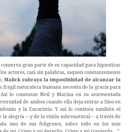
k conserva gran parte de su capacidad para hipnotizar
los actores, casi sin palabras, saquen constantemente
o,
Malick subraya la imposibilidad de alcanzar la
la frágil naturaleza humana necesita de la gracia para
 Así lo constatan Neil y Marina en su atormentada
e eternidad de ambos cuando ella deja entrar a Dios en
fesión y la Eucaristía. Y así lo constata también el
 la alegría —y de la visión sobrenatural— a través de
ada uno de sus feligreses, sobre todo en los más
ás de mí, Cristo a mi derecha, Cristo a mi izquierda…”,