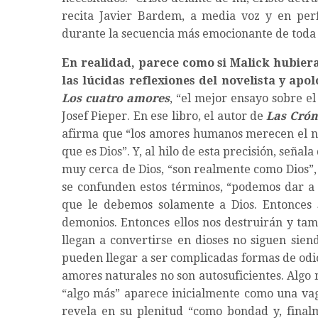
recita Javier Bardem, a media voz y en perf
durante la secuencia más emocionante de toda l
En realidad, parece como si Malick hubier
las lúcidas reflexiones del novelista y apo
Los cuatro amores
, “el mejor ensayo sobre el
Josef Pieper. En ese libro, el autor de
Las Crón
afirma que “los amores humanos merecen el 
que es Dios”. Y, al hilo de esta precisión, seña
muy cerca de Dios, “son realmente como Dios”,
se confunden estos términos, “podemos dar a
que le debemos solamente a Dios. Entonces s
demonios. Entonces ellos nos destruirán y tam
llegan a convertirse en dioses no siguen sie
pueden llegar a ser complicadas formas de odi
amores naturales no son autosuficientes. Algo
“algo más” aparece inicialmente como una vag
revela en su plenitud “como bondad y, finalm