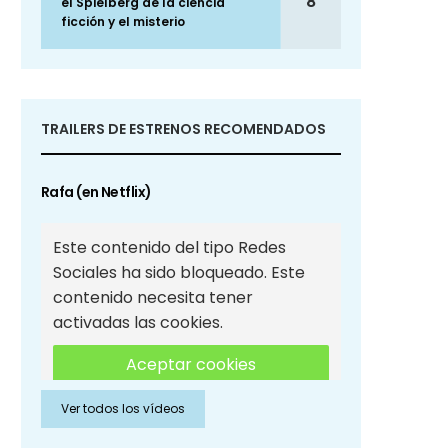
8
el Spielberg de la ciencia
ficción y el misterio
TRAILERS DE ESTRENOS RECOMENDADOS
Rafa (en Netflix)
Este contenido del tipo Redes
Sociales ha sido bloqueado. Este
contenido necesita tener
activadas las cookies.
Aceptar cookies
Ver todos los vídeos
Aceptar cookies de Redes
Sociales