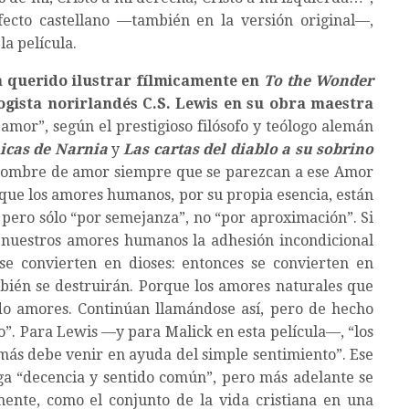
ecto castellano —también en la versión original—,
a película.
a querido ilustrar fílmicamente en
To the Wonder
logista norirlandés C.S. Lewis en su obra maestra
 amor”, según el prestigioso filósofo y teólogo alemán
icas de Narnia
y
Las cartas del diablo a su sobrino
nombre de amor siempre que se parezcan a ese Amor
la que los amores humanos, por su propia esencia, están
 pero sólo “por semejanza”, no “por aproximación”. Si
 nuestros amores humanos la adhesión incondicional
e convierten en dioses: entonces se convierten en
bién se destruirán. Porque los amores naturales que
ndo amores. Continúan llamándose así, pero de hecho
o”. Para Lewis —y para Malick en esta película—, “los
 más debe venir en ayuda del simple sentimiento”. Ese
a “decencia y sentido común”, pero más adelante se
ente, como el conjunto de la vida cristiana en una