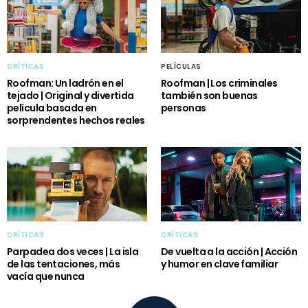
CRÍTICAS
PELÍCULAS
Roofman: Un ladrón en el
Roofman | Los criminales
tejado | Original y divertida
también son buenas
película basada en
personas
sorprendentes hechos reales
CRÍTICAS
CRÍTICAS
Parpadea dos veces | La isla
De vuelta a la acción | Acción
de las tentaciones, más
y humor en clave familiar
vacía que nunca