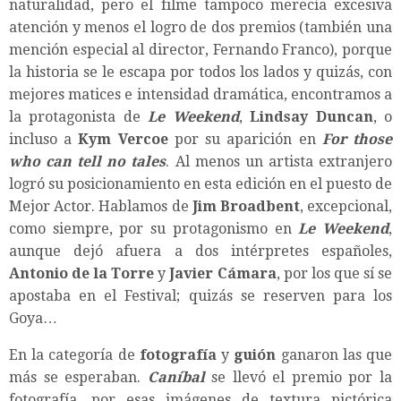
naturalidad, pero el filme tampoco merecía excesiva
atención y menos el logro de dos premios (también una
mención especial al director, Fernando Franco), porque
la historia se le escapa por todos los lados y quizás, con
mejores matices e intensidad dramática, encontramos a
la protagonista de
Le Weekend
,
Lindsay Duncan
, o
incluso a
Kym Vercoe
por su aparición en
For those
who can tell no tales
. Al menos un artista extranjero
logró su posicionamiento en esta edición en el puesto de
Mejor Actor. Hablamos de
Jim Broadbent
, excepcional,
como siempre, por su protagonismo en
Le Weekend
,
aunque dejó afuera a dos intérpretes españoles,
Antonio de la Torre
y
Javier Cámara
, por los que sí se
apostaba en el Festival; quizás se reserven para los
Goya…
En la categoría de
fotografía
y
guión
ganaron las que
más se esperaban.
Caníbal
se llevó el premio por la
fotografía, por esas imágenes de textura pictórica