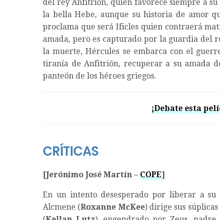
del rey Anfitrión, quien favorece siempre a su 
la bella Hebe, aunque su historia de amor q
proclama que será Ificles quien contraerá mat
amada, pero es capturado por la guardia del re
la muerte, Hércules se embarca con el guerrer
tiranía de Anfitrión, recuperar a su amada d
panteón de los héroes griegos.
¡Debate esta pelí
CRÍTICAS
[Jerónimo José Martín –
COPE
]
En un intento desesperado por liberar a su 
Alcmene (
Roxanne McKee
) dirige sus súplica
(
Kellan Lutz
), engendrado por Zeus, padre 