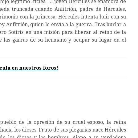
hijo legítimo Ificles. El joven Hércules se enamora de
ueda truncada cuando Anfitrión, padre de Hércules,
rimonio con la princesa. Hércules intenta huir con su
y Anfitrión, quien le envía a la guerra. Tras burlar a
o Sotiris en una misión para liberar al reino de la
e las garras de su hermano y ocupar su lugar en el
cula en nuestros foros!
pueblo de la opresión de su cruel esposo, la reina
s hacia los dioses. Fruto de sus plegarias nace Hércules
de los dioses y los hombres. Ajeno a su verdadera