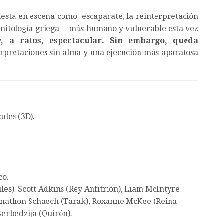
puesta en escena como escaparate, la reinterpretación
a mitología griega —más humano y vulnerable esta vez
 y, a ratos, espectacular. Sin embargo, queda
terpretaciones sin alma y una ejecución más aparatosa
ules (3D).
co.
les), Scott Adkins (Rey Anfitrión), Liam McIntyre
 Johnathon Schaech (Tarak), Roxanne McKee (Reina
Serbedzija (Quirón).