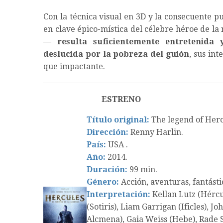
Con la técnica visual en 3D y la consecuente 
en clave épico-mística del célebre héroe de l
—
resulta suficientemente entretenida
deslucida por la pobreza del guión
, sus in
que impactante.
ESTRENO
Título original:
The legend of Herc
Dirección:
Renny Harlin.
País:
USA .
Año:
2014.
Duración:
99 min.
Género:
Acción, aventuras, fantásti
Interpretación:
Kellan Lutz (Hércu
(Sotiris), Liam Garrigan (Ificles),
Alcmena), Gaia Weiss (Hebe), Rade 