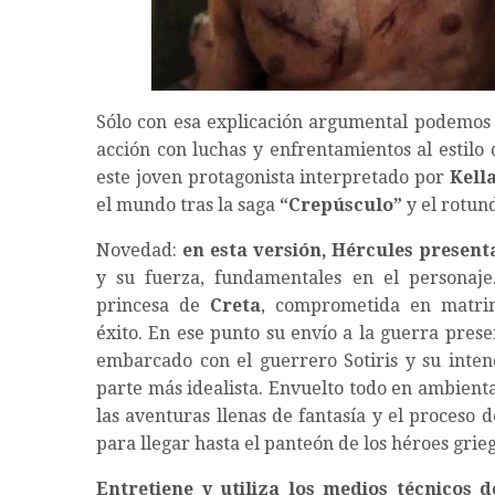
Sólo con esa explicación argumental podemos im
acción con luchas y enfrentamientos al estil
este joven protagonista interpretado por
Kell
el mundo tras la saga
“Crepúsculo”
y el rotun
Novedad:
en esta versión, Hércules presen
y su fuerza, fundamentales en el personaj
princesa de
Creta
, comprometida en matrimo
éxito. En ese punto su envío a la guerra pres
embarcado con el guerrero Sotiris y su intenc
parte más idealista. Envuelto todo en ambienta
las aventuras llenas de fantasía y el proceso
para llegar hasta el panteón de los héroes gri
Entretiene y utiliza los medios técnicos