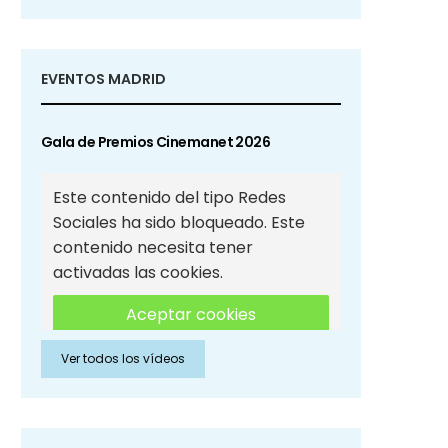
EVENTOS MADRID
Gala de Premios Cinemanet 2026
Este contenido del tipo Redes
Sociales ha sido bloqueado. Este
contenido necesita tener
activadas las cookies.
Aceptar cookies
Ver todos los vídeos
Aceptar cookies de Redes
Sociales