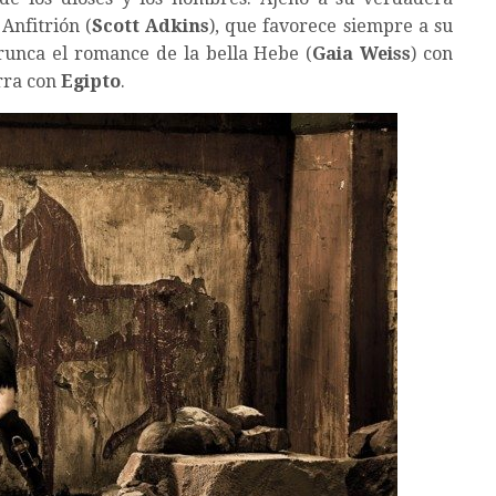
Anfitrión (
Scott Adkins
), que favorece siempre a su
 trunca el romance de la bella Hebe (
Gaia Weiss
) con
erra con
Egipto
.