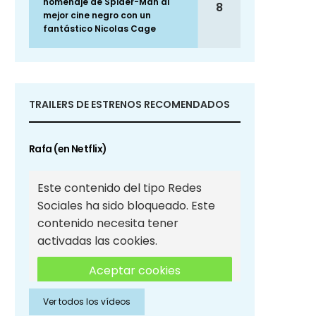
homenaje de Spider-Man al
8
mejor cine negro con un
fantástico Nicolas Cage
TRAILERS DE ESTRENOS RECOMENDADOS
Rafa (en Netflix)
Este contenido del tipo Redes
Sociales ha sido bloqueado. Este
contenido necesita tener
activadas las cookies.
Aceptar cookies
Ver todos los vídeos
Aceptar cookies de Redes
Sociales