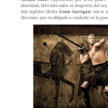
identidad, Hércules sufre el desprecio del rey 
hijo legítimo Ificles (
Liam Garrigan
). Así se
Hércules, que es obligado a combatir en la gu