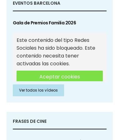
EVENTOS BARCELONA
Gala de Premios Familia 2026
Este contenido del tipo Redes
Sociales ha sido bloqueado. Este
contenido necesita tener
activadas las cookies.
Aceptar cookies
Ver todos los vídeos
Aceptar cookies de Redes
Sociales
FRASES DE CINE