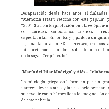
Desaparecido desde hace años, el finlandé
“Memoria letal”
) retorna con este peplum, 
“300”
.
Su reinterpretación en clave épico-m
con curiosos simbolismos crísticos—
res
espectacular.
Sin embargo,
padece un guió
—, una factura en 3D estereoscópica más 
interpretaciones sin alma, sobre todo la del 
en la saga
“Crepúsculo”
.
[María del Pilar Madrigal y Alós – Colabo
La mitología griega está formada por un gran
parecen llevar a otras y la presencia permanen
su devenir como héroes llena la imaginación de 
de esta película.