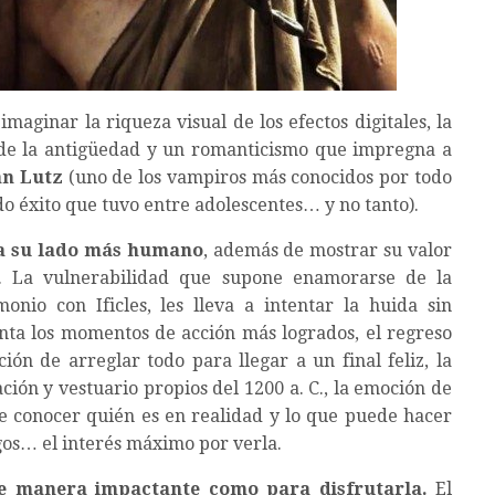
aginar la riqueza visual de los efectos digitales, la
o de la antigüedad y un romanticismo que impregna a
an Lutz
(uno de los vampiros más conocidos por todo
do éxito que tuvo entre adolescentes… y no tanto).
ta su lado más humano
, además de mostrar su valor
e. La vulnerabilidad que supone enamorarse de la
nio con Ificles, les lleva a intentar la huida sin
enta los momentos de acción más logrados, el regreso
ión de arreglar todo para llegar a un final feliz, la
ción y vestuario propios del 1200 a. C., la emoción de
 de conocer quién es en realidad y lo que puede hacer
egos… el interés máximo por verla.
 de manera impactante como para disfrutarla.
El