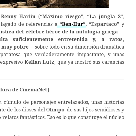
s
Renny Harlin
(
“Máximo riesgo”
,
“La jungla 2”
,
plagado de referencias a
“Ben-Hur”
,
“Espartaco”
y
ística del célebre héroe de la mitología griega
—
ulta suficientemente entretenida y, a ratos,
n muy pobre
—sobre todo en su dimensión dramática
aparatosa que verdaderamente impactante, y unas
inexpresivo
Kellan Lutz
, que ya mostró sus carencias
radora de CinemaNet]
 cúmulo de personajes entrelazados, unas historias
te de los dioses del
Olimpo
, de sus hijos semidioses y
relatos fantásticos. Eso es lo que constituye el núcleo