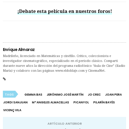
¡Debate esta película en nuestros foros!
Enrique Almaraz
Madrileño, licenciado en Matemáticas y cinéfilo. Crítico, coleccionista e
investigador cinematográfico, especializado en el período clásico. Compartí
durante nueve años la dirección del programa radiofónico “Aula de Cine” (Radio
María) y colaboro con las páginas www.eldoblaje.com y CinemaNet.
TAGS
GEMMA BAS
JERÓNIMO JOSÉ MARTÍN
JO CREC
JOAN PERA
JORDI SANJUAN
Mª ANGELES ALMACELLAS
PICANYOL
PILARÍN BAYÉS
VICENÇ VILA
ARTÍCULO ANTERIOR