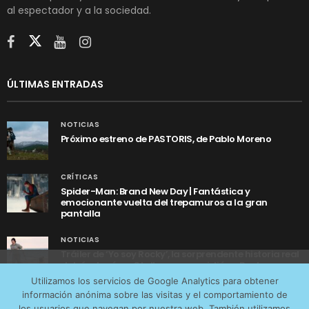
al espectador y a la sociedad.
ÚLTIMAS ENTRADAS
NOTICIAS
Próximo estreno de PASTORIS, de Pablo Moreno
CRÍTICAS
Spider-Man: Brand New Day | Fantástica y
emocionante vuelta del trepamuros a la gran
pantalla
NOTICIAS
Tráiler de ‘Yo soy Rocky’, la sorprendente historia real
detrás de cómo Stallone se convirtió en Rocky
Utilizamos cookies anónimas de terceros para analizar el
Utilizamos los servicios de Google Analytics para obtener
tráfico web que recibimos y conocer los servicios que
información anónima sobre las visitas y el comportamiento de
más os interesan. Puede cambiar las preferencias y
los usuarios que navegan por nuestra web. También utilizamos