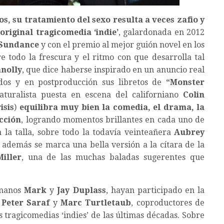
s, su tratamiento del sexo resulta a veces zafio y
original tragicomedia ‘indie’
, galardonada en 2012
 Sundance
y con el premio al mejor guión novel en los
e todo la frescura y el ritmo con que desarrolla tal
nolly
, que dice haberse inspirado en un anuncio real
dos y en postproducción sus libretos de
“
Monster
aturalista puesta en escena del californiano
Colin
isis
)
equilibra muy bien la comedia, el drama, la
icción
, logrando momentos brillantes en cada uno de
 la talla, sobre todo la todavía veinteañera
Aubrey
 además se marca una bella versión a la cítara de la
iller
, una de las muchas baladas sugerentes que
rmanos
Mark
y
Jay Duplass
, hayan participado en la
Peter Saraf
y
Marc Turtletaub
, coproductores de
s tragicomedias ‘indies’ de las últimas décadas. Sobre