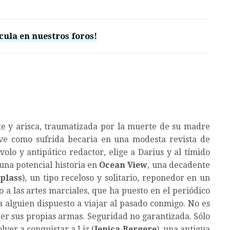
cula en nuestros foros!
nte y arisca, traumatizada por la muerte de su madre
ve como sufrida becaria en una modesta revista de
rívolo y antipático redactor, elige a Darius y al tímido
 una potencial historia en
Ocean View
, una decadente
plass
), un tipo receloso y solitario, reponedor en un
 a las artes marciales, que ha puesto en el periódico
a alguien dispuesto a viajar al pasado conmigo. No es
aer sus propias armas. Seguridad no garantizada. Sólo
lver a conquistar a Liz (
Jenica Bergere
), una antigua