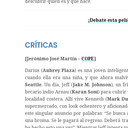
descubrir quién es y qué hace.
¡Debate esta pelí
CRÍTICAS
[Jerónimo José Martín –
COPE
]
Darius (
Aubrey Plaza
) es una joven intelige
cuando ella era una niña, y que ahora malvi
Seattle
. Un día, Jeff (
Jake M. Johnson
), un f
becario indio Arnau (
Karan Soni
) para cubrir
localidad costera. Allí vive Kenneth (
Mark Du
supermercado, con look ochentero y aficionado
este singular anuncio por palabras: “Se busca 
una broma. Se le pagará al regreso. Deberá tr
he hecho esto una vez”. Mientras Jeff intenta vo