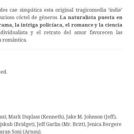
ades cae simpática esta original tragicomedia ‘indie’
urioso cóctel de géneros.
La naturalista puesta en
ama, la intriga policíaca, el romance y la ciencia
dividualista y el retrato del amor favorecen las
a romántica.
eed.
s), Mark Duplass (Kenneth), Jake M. Johnson (Jeff),
skub (Bridget), Jeff Garlin (Mr. Britt), Jenica Bergere
aran Soni (Arnau).