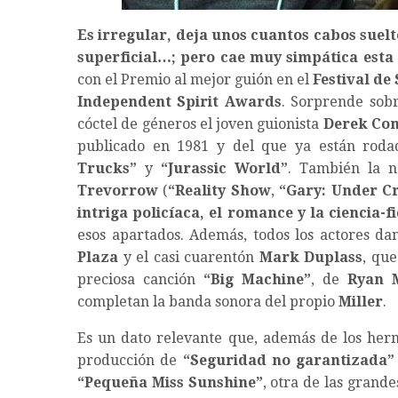
Es irregular, deja unos cuantos cabos suelto
superficial…; pero cae muy simpática esta 
con el Premio al mejor guión en el
Festival de
Independent Spirit Awards
. Sorprende sobr
cóctel de géneros el joven guionista
Derek Con
publicado en 1981 y del que ya están roda
Trucks
”
y
“
Jurassic World
”
. También la n
Trevorrow
(
“
Reality Show
,
“
Gary: Under Cr
intriga policíaca, el romance y la ciencia-f
esos apartados. Además, todos los actores dan
Plaza
y el casi cuarentón
Mark Duplass
, que
preciosa canción
“
Big Machine
”
, de
Ryan M
completan la banda sonora del propio
Miller
.
Es un dato relevante que, además de los he
producción de
“
Seguridad no garantizada
”
“
Pequeña Miss Sunshine
”
, otra de las grande