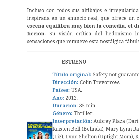
Incluso con todos sus altibajos e irregularid
inspirada en un anuncio real, que ofrece un c
escena equilibra muy bien la comedia, el dr
ficción.
Su visión crítica del hedonismo in
sensaciones que remueve esta nostálgica fábul
ESTRENO
Título original:
Safety not guarant
Dirección:
Colin Trevorrow.
Países:
USA.
Año:
2012.
Duración:
85 min.
Género:
Thriller.
Interpretación:
Aubrey Plaza (Dariu
Kristen Bell (Belinda), Mary Lynn Raj
(Liz), Lynn Shelton (Uptight Mom), K