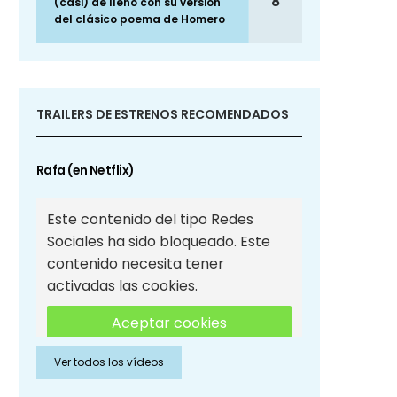
8
(casi) de lleno con su versión
del clásico poema de Homero
TRAILERS DE ESTRENOS RECOMENDADOS
Rafa (en Netflix)
Este contenido del tipo Redes
Sociales ha sido bloqueado. Este
contenido necesita tener
activadas las cookies.
Aceptar cookies
Ver todos los vídeos
Aceptar cookies de Redes
Sociales