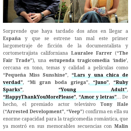
Sorprende que haya tardado dos años en llegar a
España
y que se estrene tan mal este primer
largometraje de ficción de la documentalista y
cortometrajista californiana
Lauralee Farrer
(
“
The
Fair Trade”
), una
estupenda tragicomedia
‘indie’
,
cercana en tono, temas y calidad a películas como
“
Pequeña Miss Sunshine
”
,
“
Lars y una chica de
verdad
”
,
“
Mi gran boda griega
”
,
“
Juno
”
,
“
Ruby
Sparks
”
,
“
Young Adult
”
,
“
HappyThankYouMorePlease
”
,
“
Amor y letras
”
…
De
hecho, el premiado actor televisivo
Tony Hale
(
“
Arrested Development
”
,
“
Veep
”
) confirma en ella su
enorme capacidad para la tragicomedia romántica, que
ya mostró en sus memorables secuencias con
Malin