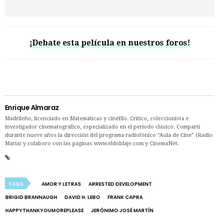
¡Debate esta película en nuestros foros!
Enrique Almaraz
Madrileño, licenciado en Matemáticas y cinéfilo. Crítico, coleccionista e
investigador cinematográfico, especializado en el período clásico. Compartí
durante nueve años la dirección del programa radiofónico “Aula de Cine” (Radio
María) y colaboro con las páginas www.eldoblaje.com y CinemaNet.
TAGS
AMOR Y LETRAS
ARRESTED DEVELOPMENT
BRIGID BRANNAUGH
DAVID H. LEBO
FRANK CAPRA
HAPPYTHANKYOUMOREPLEASE
JERÓNIMO JOSÉ MARTÍN