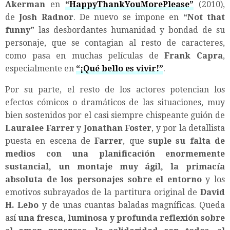
Akerman
en
“
HappyThankYouMorePlease
”
(2010),
de
Josh Radnor
. De nuevo se impone en
“
Not that
funny
”
las desbordantes humanidad y bondad de su
personaje, que se contagian al resto de caracteres,
como pasa en muchas películas de
Frank Capra
,
especialmente en
“
¡Qué bello es vivir!
”
.
Por su parte, el resto de los actores potencian los
efectos cómicos o dramáticos de las situaciones, muy
bien sostenidos por el casi siempre chispeante guión de
Lauralee Farrer
y
Jonathan Foster
, y por la detallista
puesta en escena de
Farrer
, que
suple su falta de
medios con una planificación enormemente
sustancial, un montaje muy ágil, la primacía
absoluta de los personajes sobre el entorno
y los
emotivos subrayados de la partitura original de
David
H. Lebo
y de unas cuantas baladas magníficas. Queda
así
una fresca, luminosa y profunda reflexión sobre