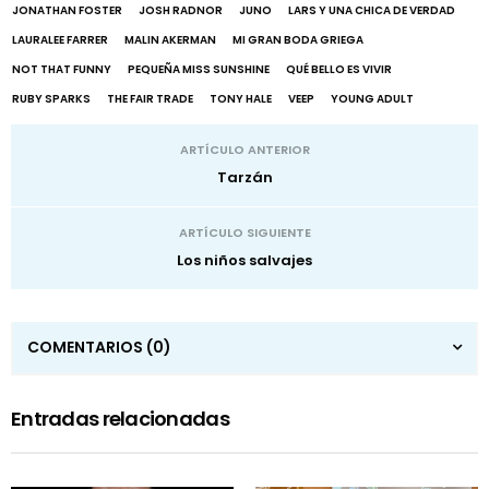
JONATHAN FOSTER
JOSH RADNOR
JUNO
LARS Y UNA CHICA DE VERDAD
LAURALEE FARRER
MALIN AKERMAN
MI GRAN BODA GRIEGA
NOT THAT FUNNY
PEQUEÑA MISS SUNSHINE
QUÉ BELLO ES VIVIR
RUBY SPARKS
THE FAIR TRADE
TONY HALE
VEEP
YOUNG ADULT
ARTÍCULO ANTERIOR
Tarzán
ARTÍCULO SIGUIENTE
Los niños salvajes
COMENTARIOS
(0)
Entradas relacionadas