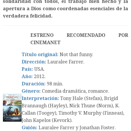
solidaridad con todos, el trabajo bien hecho y la
apertura a Dios como coordenadas esenciales de la
verdadera felicidad.
ESTRENO RECOMENDADO POR
CINEMANET
Título original:
Not that funny.
Dirección:
Lauralee Farrer.
País:
USA.
Año:
2012.
Duración:
98 min.
Género:
Comedia dramática, romance.
Interpretación:
Tony Hale (Stefan), Brigid
Brannaugh (Hayley), Nick Thune (Norm), K.
Callan (Toogey), Timothy V. Murphy (Finneas),
John Kapelos (Kevork).
Guión:
Lauralee Farrer y Jonathan Foster.