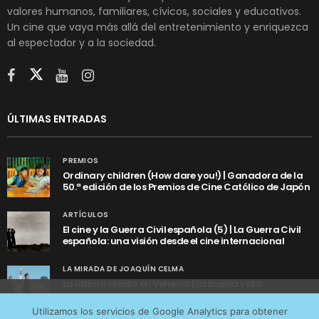
valores humanos, familiares, cívicos, sociales y educativos.
Un cine que vaya más allá del entretenimiento y enriquezca
al espectador y a la sociedad.
ÚLTIMAS ENTRADAS
PREMIOS
Ordinary children (How dare you!) | Ganadora de la
50.ª edición de los Premios de Cine Católico de Japón
ARTÍCULOS
El cine y la Guerra Civil española (5) | La Guerra Civil
española: una visión desde el cine internacional
LA MIRADA DE JOAQUÍN CELMA
La última ronda en Venecia | La buena vida
Utilizamos cookies anónimas de terceros para analizar el
Utilizamos los servicios de Google Analytics para obtener
tráfico web que recibimos y conocer los servicios que