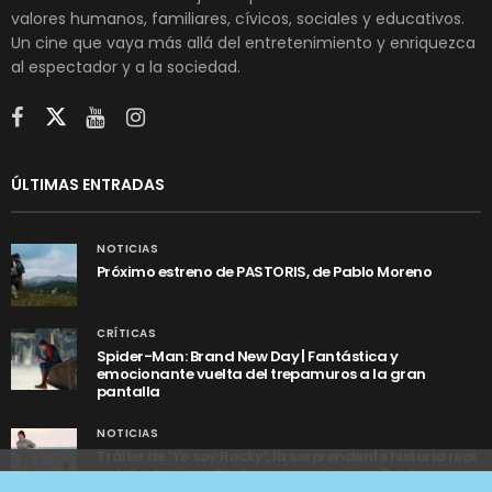
valores humanos, familiares, cívicos, sociales y educativos.
Un cine que vaya más allá del entretenimiento y enriquezca
al espectador y a la sociedad.
ÚLTIMAS ENTRADAS
NOTICIAS
Próximo estreno de PASTORIS, de Pablo Moreno
CRÍTICAS
Spider-Man: Brand New Day | Fantástica y
emocionante vuelta del trepamuros a la gran
pantalla
NOTICIAS
Tráiler de ‘Yo soy Rocky’, la sorprendente historia real
detrás de cómo Stallone se convirtió en Rocky
Utilizamos cookies anónimas de terceros para analizar el