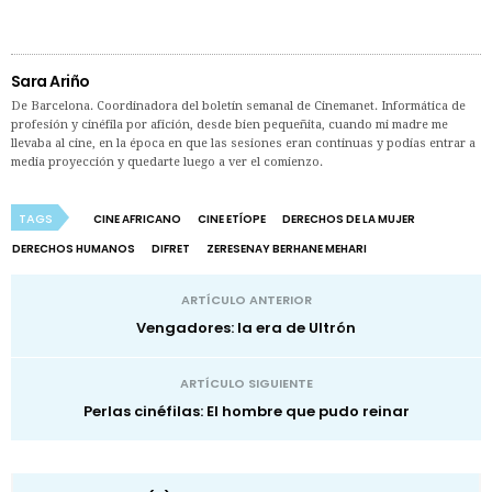
Sara Ariño
De Barcelona. Coordinadora del boletín semanal de Cinemanet. Informática de
profesión y cinéfila por afición, desde bien pequeñita, cuando mi madre me
llevaba al cine, en la época en que las sesiones eran continuas y podías entrar a
media proyección y quedarte luego a ver el comienzo.
TAGS
CINE AFRICANO
CINE ETÍOPE
DERECHOS DE LA MUJER
DERECHOS HUMANOS
DIFRET
ZERESENAY BERHANE MEHARI
ARTÍCULO ANTERIOR
Vengadores: la era de Ultrón
ARTÍCULO SIGUIENTE
Perlas cinéfilas: El hombre que pudo reinar