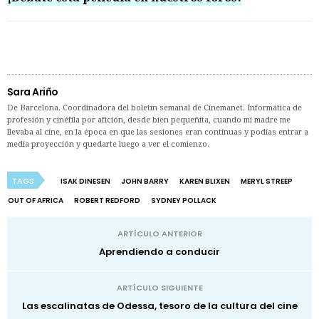
Sara Ariño
De Barcelona. Coordinadora del boletín semanal de Cinemanet. Informática de
profesión y cinéfila por afición, desde bien pequeñita, cuando mi madre me
llevaba al cine, en la época en que las sesiones eran continuas y podías entrar a
media proyección y quedarte luego a ver el comienzo.
TAGS
ISAK DINESEN
JOHN BARRY
KAREN BLIXEN
MERYL STREEP
OUT OF AFRICA
ROBERT REDFORD
SYDNEY POLLACK
ARTÍCULO ANTERIOR
Aprendiendo a conducir
ARTÍCULO SIGUIENTE
Las escalinatas de Odessa, tesoro de la cultura del cine