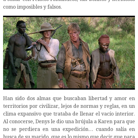
como imposibles y falsos.
Han sido dos almas que buscaban libertad y amor en
territorios por civilizar, lejos de normas y reglas, en un
clima expansivo que trataba de llenar el vacío interior.
Al conocerse, Denys le dio una brújula a Karen para que
no se perdiera en una expedición… cuando salía en
busca de su marido, que es lo mismo que decir que para