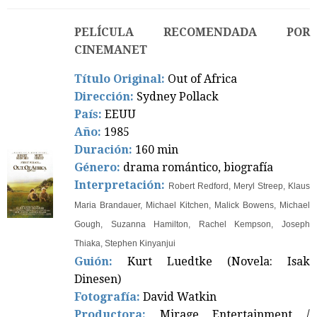
PELÍCULA RECOMENDADA POR
CINEMANET
Título Original:
Out of Africa
Dirección:
Sydney Pollack
País:
EEUU
Año:
1985
Duración:
160 min
Género:
drama romántico, biografía
Interpretación:
Robert Redford, Meryl Streep, Klaus
Maria Brandauer, Michael Kitchen, Malick Bowens, Michael
Gough, Suzanna Hamilton, Rachel Kempson, Joseph
Thiaka, Stephen Kinyanjui
Guión:
Kurt Luedtke (Novela: Isak
Dinesen)
Fotografía:
David Watkin
Productora:
Mirage Entertainment /