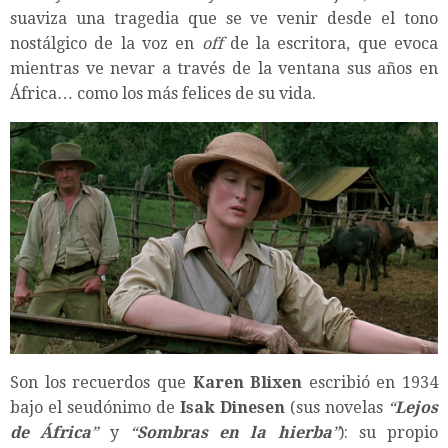
suaviza una tragedia que se ve venir desde el tono
nostálgico de la voz en
off
de la escritora, que evoca
mientras ve nevar a través de la ventana sus años en
África… como los más felices de su vida.
Son los recuerdos que
Karen Blixen
escribió en 1934
bajo el seudónimo de
Isak Dinesen
(sus novelas
“
Lejos
de África
”
y
“
Sombras en la hierba
”
): su propio