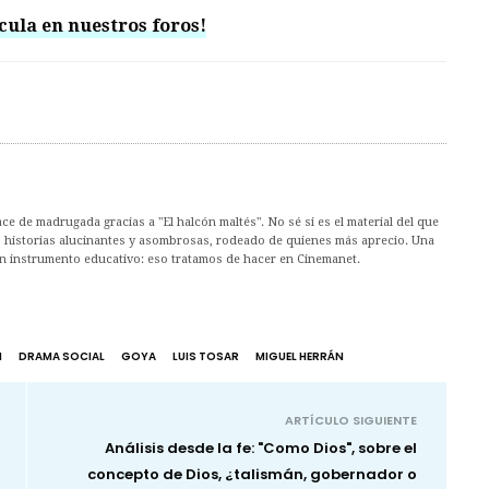
cula en nuestros foros!
ce de madrugada gracias a "El halcón maltés". No sé si es el material del que
 historias alucinantes y asombrosas, rodeado de quienes más aprecio. Una
n instrumento educativo: eso tratamos de hacer en Cinemanet.
N
DRAMA SOCIAL
GOYA
LUIS TOSAR
MIGUEL HERRÁN
ARTÍCULO SIGUIENTE
Análisis desde la fe: "Como Dios", sobre el
concepto de Dios, ¿talismán, gobernador o