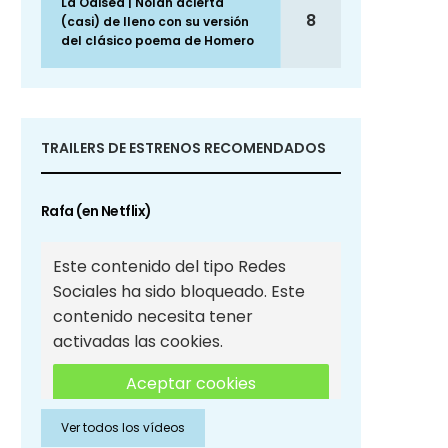
La Odisea | Nolan acierta
8
(casi) de lleno con su versión
del clásico poema de Homero
TRAILERS DE ESTRENOS RECOMENDADOS
Rafa (en Netflix)
Este contenido del tipo Redes
Sociales ha sido bloqueado. Este
contenido necesita tener
activadas las cookies.
Aceptar cookies
Ver todos los vídeos
Aceptar cookies de Redes
Sociales