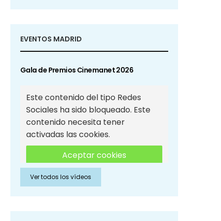
EVENTOS MADRID
Gala de Premios Cinemanet 2026
Este contenido del tipo Redes
Sociales ha sido bloqueado. Este
contenido necesita tener
activadas las cookies.
Aceptar cookies
Ver todos los vídeos
Aceptar cookies de Redes
Sociales