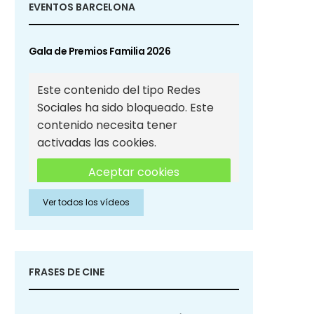
EVENTOS BARCELONA
Gala de Premios Familia 2026
Este contenido del tipo Redes
Sociales ha sido bloqueado. Este
contenido necesita tener
activadas las cookies.
Aceptar cookies
Ver todos los vídeos
Aceptar cookies de Redes
Sociales
FRASES DE CINE