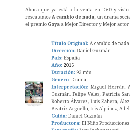
Ahora que ya está a la venta en DVD y visto 
rescatamos
A cambio de nada,
un drama socia
el premio
Goya
a Mejor Director y Mejor actor 
Título Original:
A cambio de nada
Dirección:
Daniel Guzmán
País:
España
Año:
2015
Duración:
93 min.
Género
:
Drama
Interpretación:
Miguel Herrán, An
Guzmán, Felipe Vélez, Patricia San
Roberto Álvarez, Luis Zahera, Ález
Beatriz Argüello, Iris Alpáñez, Ade
Guión:
Daniel Guzmán
Productora:
El Niño Producciones 