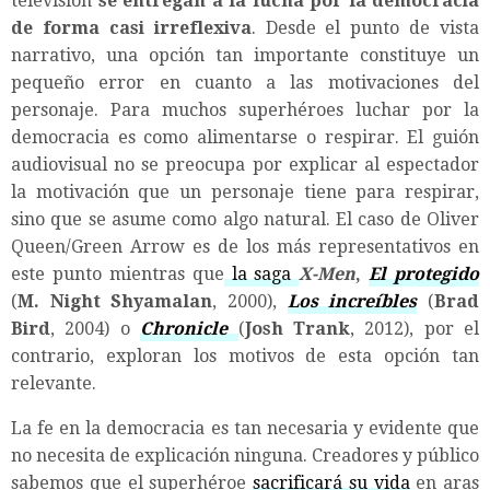
televisión
se entregan a la lucha por la democracia
de forma casi irreflexiva
. Desde el punto de vista
narrativo, una opción tan importante constituye un
pequeño error en cuanto a las motivaciones del
personaje. Para muchos superhéroes luchar por la
democracia es como alimentarse o respirar. El guión
audiovisual no se preocupa por explicar al espectador
la motivación que un personaje tiene para respirar,
sino que se asume como algo natural. El caso de Oliver
Queen/Green Arrow es de los más representativos en
este punto mientras que
la saga
X-Men
,
El protegido
(
M. Night Shyamalan
, 2000),
Los increíbles
(
Brad
Bird
, 2004) o
Chronicle
(
Josh Trank
, 2012), por el
contrario, exploran los motivos de esta opción tan
relevante.
La fe en la democracia es tan necesaria y evidente que
no necesita de explicación ninguna. Creadores y público
sabemos que el superhéroe
sacrificará su vida
en aras