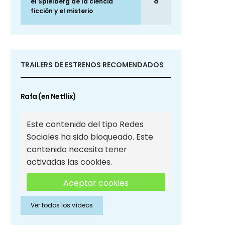
8
el Spielberg de la ciencia
ficción y el misterio
TRAILERS DE ESTRENOS RECOMENDADOS
Rafa (en Netflix)
Este contenido del tipo Redes
Sociales ha sido bloqueado. Este
contenido necesita tener
activadas las cookies.
Aceptar cookies
Ver todos los vídeos
Aceptar cookies de Redes
Sociales