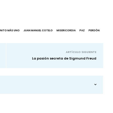
INITO MÁS UNO
JUAN MANUEL COTELO
MISERICORDIA
PAZ
PERDÓN
ARTÍCULO SIGUIENTE
La pasión secreta de Sigmund Freud