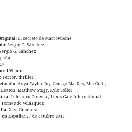
Original
: El secreto de Marrowbone
ión
: Sergio G. Sánchez
 Sergio G. Sánchez
spaña
017
ón
: 109 min.
: Terror, thriller
etación
: Anya Taylor-Joy, George MacKay, Mia Goth,
 Heaton, Matthew Stagg, Kyle Soller
tora
: Telecinco Cinema / Lions Gate International
: Fernando Velázquez
fía
: Xavi Giménez
o en España
: 27 de octubre 2017