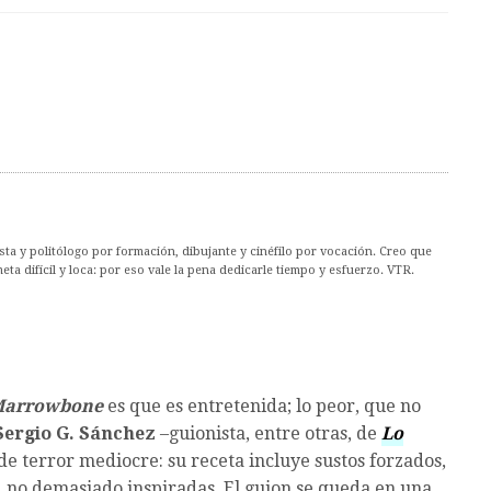
ta y politólogo por formación, dibujante y cinéfilo por vocación. Creo que
ta difícil y loca: por eso vale la pena dedicarle tiempo y esfuerzo. VTR.
 Marrowbone
es que es entretenida; lo peor, que no
Sergio G. Sánchez
–guionista, entre otras, de
Lo
 de terror mediocre: su receta incluye sustos forzados,
, no demasiado inspiradas. El guion se queda en una