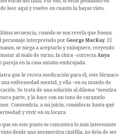
nes éticas del final. Por eso, si estás pensando en
de leer aquí y vuelve en cuanto la hayas visto.
última secuencia, cuando se nos revela que buena
el personaje interpretado por
George MacKay
. El
manos, se niega a aceptarlo y enloquece, creyendo
e matar al malo de turno, la chica –correcta
Anya
en pareja en la casa antaño embrujada.
iatra que le receta medicación para él, este fármaco
re una enfermedad mental, y ella –en su mundo de
cación. Se trata de una solución al dilema “mentira
mera parte, y lo hace con un tono de caramelo
mor. Convendría, a mi juicio, considerar hasta qué
ermedad y vivir en su locura.
eo que en este punto se concentra lo más interesante
l, visto desde una perspectiva cinéfila, no deja de ser