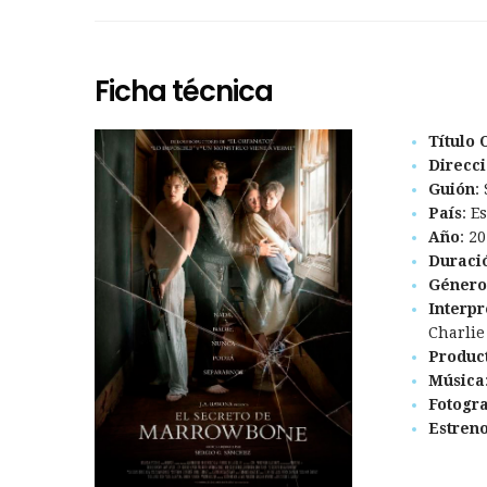
Ficha técnica
Título 
Direcc
Guión
:
País
: E
Año
: 2
Duraci
Género
Interpr
Charlie
Produc
Música
Fotogra
Estren