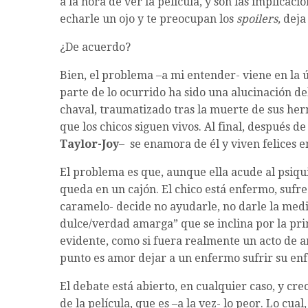
a la hora de ver la película, y son las implicacio
echarle un ojo y te preocupan los
spoilers,
deja 
¿De acuerdo?
Bien, el problema –a mi entender- viene en la 
parte de lo ocurrido ha sido una alucinación d
chaval, traumatizado tras la muerte de sus her
que los chicos siguen vivos. Al final, después d
Taylor-Joy
– se enamora de él y viven felices 
El problema es que, aunque ella acude al psiqu
queda en un cajón. El chico está enfermo, suf
caramelo- decide no ayudarle, no darle la medi
dulce/verdad amarga” que se inclina por la pri
evidente, como si fuera realmente un acto de a
punto es amor dejar a un enfermo sufrir su enf
El debate está abierto, en cualquier caso, y cr
de la película, que es –a la vez- lo peor. Lo cua