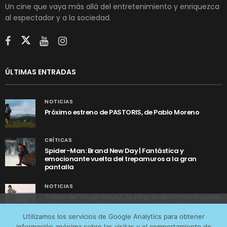
Un cine que vaya más allá del entretenimiento y enriquezca
al espectador y a la sociedad.
ÚLTIMAS ENTRADAS
NOTICIAS
Próximo estreno de PASTORIS, de Pablo Moreno
CRÍTICAS
Spider-Man: Brand New Day | Fantástica y
emocionante vuelta del trepamuros a la gran
pantalla
NOTICIAS
Tráiler de ‘Yo soy Rocky’, la sorprendente historia real
detrás de cómo Stallone se convirtió en Rocky
Utilizamos cookies anónimas de terceros para analizar el
Utilizamos los servicios de Google Analytics para obtener
tráfico web que recibimos y conocer los servicios que
información anónima sobre las visitas y el comportamiento de