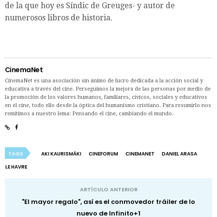
de la que hoy es Síndic de Greuges- y autor de
numerosos libros de historia.
CinemaNet
CinemaNet es una asociación sin ánimo de lucro dedicada a la acción social y
educativa a través del cine. Perseguimos la mejora de las personas por medio de
la promoción de los valores humanos, familiares, cívicos, sociales y educativos
en el cine, todo ello desde la óptica del humanismo cristiano. Para resumirlo nos
remitimos a nuestro lema: Pensando el cine, cambiando el mundo.
TAGS
AKI KAURISMÄKI
CINEFORUM
CINEMANET
DANIEL ARASA
LE HAVRE
ARTÍCULO ANTERIOR
"El mayor regalo", así es el conmovedor tráiler de lo
nuevo de Infinito+1