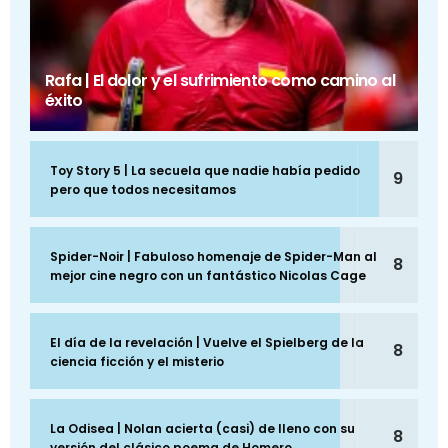
Rafa | El dolor y el sufrimiento como camino al
éxito
Toy Story 5 | La secuela que nadie había pedido
9
pero que todos necesitamos
Spider-Noir | Fabuloso homenaje de Spider-Man al
8
mejor cine negro con un fantástico Nicolas Cage
El día de la revelación | Vuelve el Spielberg de la
8
ciencia ficción y el misterio
La Odisea | Nolan acierta (casi) de lleno con su
8
versión del clásico poema de Homero