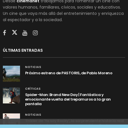
Desde
cinemanet
trabajamos para fomentar un cine con
valores humanos, familiares, cívicos, sociales y educativos.
Un cine que vaya más allá del entretenimiento y enriquezca
al espectador y a la sociedad.
ÚLTIMAS ENTRADAS
NOTICIAS
Próximo estreno de PASTORIS, de Pablo Moreno
CRÍTICAS
Spider-Man: Brand New Day | Fantástica y
emocionante vuelta del trepamuros a la gran
pantalla
NOTICIAS
Tráiler de ‘Yo soy Rocky’, la sorprendente historia real
detrás de cómo Stallone se convirtió en Rocky
Utilizamos cookies anónimas de terceros para analizar el