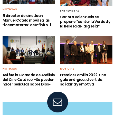
NOTICIAS
ENTREVISTAS
El director de cine Juan
Carlota Valenzuela se
Manuel Cotelo moviliza las
propone “contar la Verdad y
“locomotoras” de Infinito+1
la Belleza de la Iglesia”
NOTICIAS
NOTICIAS
Así fue la I Jornada de Análisis
Premios Familia 2022: Una
del Cine Católico: «Se pueden
gala enérgica, divertida,
hacer películas sobre Dios»
solidaria y emotiva