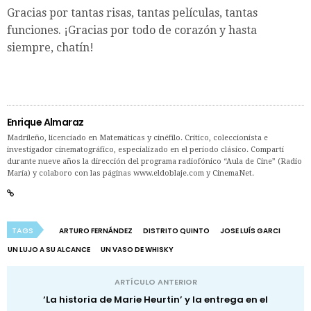
Gracias por tantas risas, tantas películas, tantas
funciones. ¡Gracias por todo de corazón y hasta
siempre, chatín!
Enrique Almaraz
Madrileño, licenciado en Matemáticas y cinéfilo. Crítico, coleccionista e
investigador cinematográfico, especializado en el período clásico. Compartí
durante nueve años la dirección del programa radiofónico “Aula de Cine” (Radio
María) y colaboro con las páginas www.eldoblaje.com y CinemaNet.
TAGS
ARTURO FERNÁNDEZ
DISTRITO QUINTO
JOSE LUÍS GARCI
UN LUJO A SU ALCANCE
UN VASO DE WHISKY
ARTÍCULO ANTERIOR
‘La historia de Marie Heurtin’ y la entrega en el