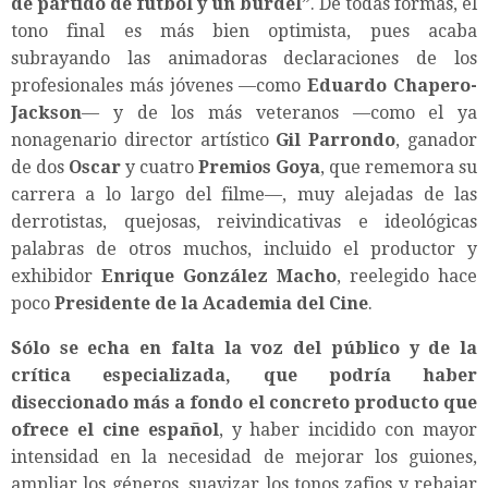
de partido de fútbol y un burdel”
. De todas formas, el
tono final es más bien optimista, pues acaba
subrayando las animadoras declaraciones de los
profesionales más jóvenes —como
Eduardo Chapero-
Jackson
— y de los más veteranos —como el ya
nonagenario director artístico
Gil Parrondo
, ganador
de dos
Oscar
y cuatro
Premios Goya
, que rememora su
carrera a lo largo del filme—, muy alejadas de las
derrotistas, quejosas, reivindicativas e ideológicas
palabras de otros muchos, incluido el productor y
exhibidor
Enrique González Macho
, reelegido hace
poco
Presidente de la Academia del Cine
.
Sólo se echa en falta la voz del público y de la
crítica especializada, que podría haber
diseccionado más a fondo el concreto producto que
ofrece el cine español
, y haber incidido con mayor
intensidad en la necesidad de mejorar los guiones,
ampliar los géneros, suavizar los tonos zafios y rebajar