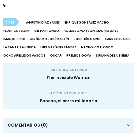
TAGS
AGUSTÍN DÍAZ YANES
ENRIQUE GONZÁLEZ MACHO
FEDERICO FELLINI
GIL PARRONDO
HOLMES & WATSON. MADRID DAYS
IMANOL URIBE
JERÓNIMO JOSÉ MARTÍN
JOSE LUÍS GARCI
KARRA ELEJALDE
LA PANTALLA HERIDA
LUIS MARÍA FERRÁNDEZ
NACHO VIGALONDO
OCHO APELLIDOS VASCOS
OSCAR
PREMIOS GOYA
SUSANA DE LA SIERRA
ARTÍCULO ANTERIOR
The Invisible Woman
ARTÍCULO SIGUIENTE
Pancho, el perro millonario
COMENTARIOS
(0)