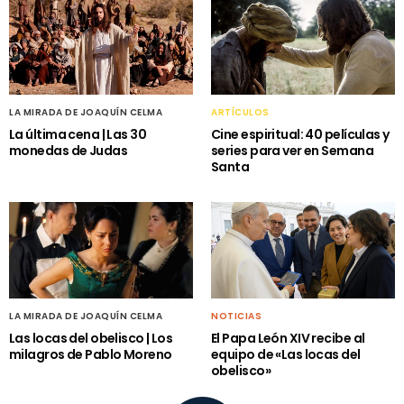
LA MIRADA DE JOAQUÍN CELMA
ARTÍCULOS
La última cena | Las 30
Cine espiritual: 40 películas y
monedas de Judas
series para ver en Semana
Santa
LA MIRADA DE JOAQUÍN CELMA
NOTICIAS
Las locas del obelisco | Los
El Papa León XIV recibe al
milagros de Pablo Moreno
equipo de «Las locas del
obelisco»