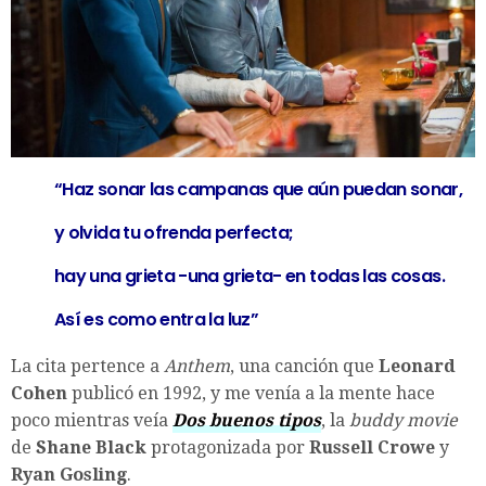
“Haz sonar las campanas que aún puedan sonar,
y olvida tu ofrenda perfecta;
hay una grieta -una grieta- en todas las cosas.
Así es como entra la luz”
La cita pertence a
Anthem
, una canción que
Leonard
Cohen
publicó en 1992, y me venía a la mente hace
poco mientras veía
Dos buenos tipos
, la
buddy movie
de
Shane Black
protagonizada por
Russell Crowe
y
Ryan Gosling
.