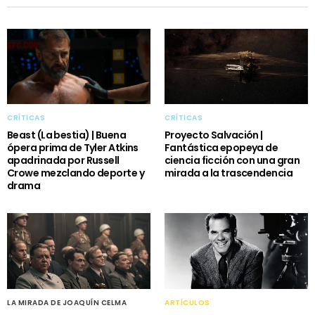
CRÍTICAS
CRÍTICAS
Beast (La bestia) | Buena
Proyecto Salvación |
ópera prima de Tyler Atkins
Fantástica epopeya de
apadrinada por Russell
ciencia ficción con una gran
Crowe mezclando deporte y
mirada a la trascendencia
drama
LA MIRADA DE JOAQUÍN CELMA
ARTÍCULOS