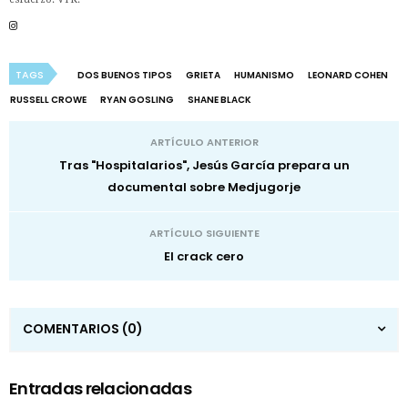
TAGS
DOS BUENOS TIPOS
GRIETA
HUMANISMO
LEONARD COHEN
RUSSELL CROWE
RYAN GOSLING
SHANE BLACK
ARTÍCULO ANTERIOR
Tras "Hospitalarios", Jesús García prepara un
documental sobre Medjugorje
ARTÍCULO SIGUIENTE
El crack cero
COMENTARIOS
(0)
Entradas relacionadas