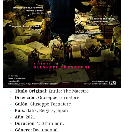
Título Original
: Ennio: The Maestro
Dirección
: Giuseppe Tornatore
Guión
: Giuseppe Tornatore
País
: Italia, Bélgica, Japón
Año
: 2021
Duración
: 156 min min.
Género
: Documental