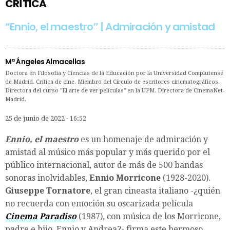
CRÍTICA
“Ennio, el maestro” | Admiración y amistad
Mª Ángeles Almacellas
Doctora en Filosofía y Ciencias de la Educación por la Universidad Complutense
de Madrid. Crítica de cine. Miembro del Círculo de escritores cinematográficos.
Directora del curso "El arte de ver películas" en la UPM. Directora de CinemaNet-
Madrid.
25 de junio de 2022 - 16:52
Ennio, el maestro
es un homenaje de admiración y
amistad al músico más popular y más querido por el
público internacional, autor de más de 500 bandas
sonoras inolvidables,
Ennio Morricone
(1928-2020).
Giuseppe Tornatore
, el gran cineasta italiano -¿quién
no recuerda con emoción su oscarizada película
Cinema Paradiso
(1987), con música de los Morricone,
padre e hijo, Ennio y Andrea?- firma este hermoso