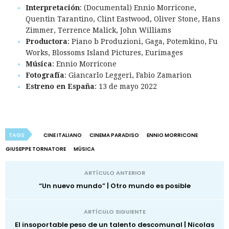
Interpretación
: (Documental) Ennio Morricone,
Quentin Tarantino, Clint Eastwood, Oliver Stone, Hans
Zimmer, Terrence Malick, John Williams
Productora
: Piano b Produzioni, Gaga, Potemkino, Fu
Works, Blossoms Island Pictures, Eurimages
Música
: Ennio Morricone
Fotografía
: Giancarlo Leggeri, Fabio Zamarion
Estreno en España
: 13 de mayo 2022
TAGS
CINE ITALIANO
CINEMA PARADISO
ENNIO MORRICONE
GIUSEPPE TORNATORE
MÚSICA
ARTÍCULO ANTERIOR
“Un nuevo mundo” | Otro mundo es posible
ARTÍCULO SIGUIENTE
El insoportable peso de un talento descomunal | Nicolas