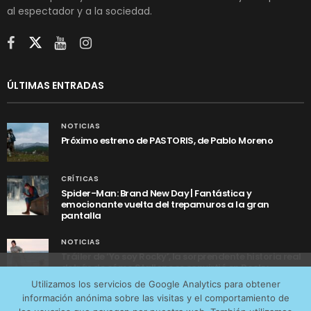
al espectador y a la sociedad.
ÚLTIMAS ENTRADAS
NOTICIAS
Próximo estreno de PASTORIS, de Pablo Moreno
CRÍTICAS
Spider-Man: Brand New Day | Fantástica y
emocionante vuelta del trepamuros a la gran
pantalla
NOTICIAS
Tráiler de ‘Yo soy Rocky’, la sorprendente historia real
detrás de cómo Stallone se convirtió en Rocky
Utilizamos cookies anónimas de terceros para analizar el
Utilizamos los servicios de Google Analytics para obtener
tráfico web que recibimos y conocer los servicios que
información anónima sobre las visitas y el comportamiento de
más os interesan. Puede cambiar las preferencias y