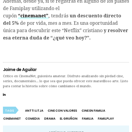
Además, desde ya, si te registras en alguno de los planes
de Famiplay utilizando el
cupón
“cinemanet”
,
tendrás
un descuento directo
del 5%
de por vida, mes a mes. Es una oportunidad
única para descubrir este “Netflix” cristiano
y resolver
esa eterna duda de “¿qué veo hoy?”.
Jaime de Aguilar
Crítico en CinemaNet, guionista amateur. Disfruto analizando sin piedad cine,
series, documentales... lo que sea que pueda ofrecer este maravilloso arte. Listo
para contar la historia sobre cómo cambiamos el mundo.
TAGS
ANTTI LITJA
CINE CON VALORES
CINE EN FAMILIA
CINEMANET
COMEDIA
DRAMA
EL GRUÑON
FAMILIA
FAMILPLAY