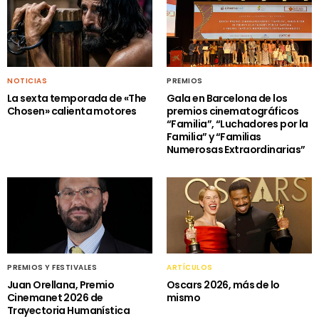
NOTICIAS
PREMIOS
La sexta temporada de «The
Gala en Barcelona de los
Chosen» calienta motores
premios cinematográficos
“Familia”, “Luchadores por la
Familia” y “Familias
Numerosas Extraordinarias”
PREMIOS Y FESTIVALES
ARTÍCULOS
Juan Orellana, Premio
Oscars 2026, más de lo
Cinemanet 2026 de
mismo
Trayectoria Humanística