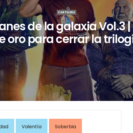
CARTELERA
nes de la galaxia Vol.3 
e oro para cerrar la trilog
idad
Valentía
Soberbia