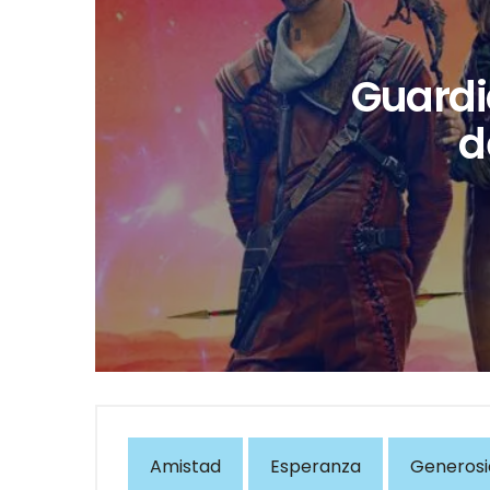
Guardia
d
Amistad
Esperanza
Generos