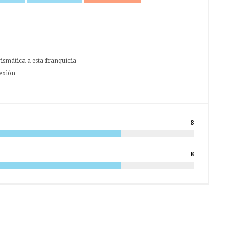
ismática a esta franquicia
lexión
8
8