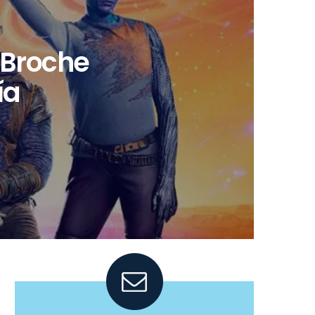
| Broche
ía