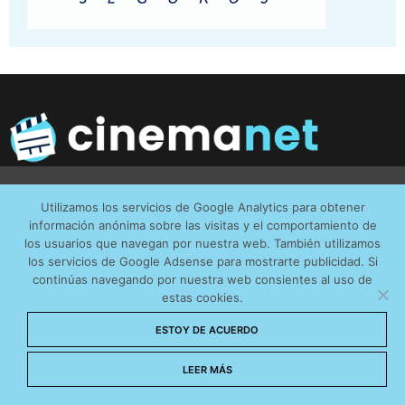
Utilizamos cookies anónimas de terceros para analizar el
Utilizamos los servicios de Google Analytics para obtener
Desde
cinemanet
trabajamos para fomentar un cine con
tráfico web que recibimos y conocer los servicios que
información anónima sobre las visitas y el comportamiento de
valores humanos, familiares, cívicos, sociales y educativos.
más os interesan. Puede cambiar las preferencias y
los usuarios que navegan por nuestra web. También utilizamos
Un cine que vaya más allá del entretenimiento y enriquezca
obtener más información sobre las cookies que
los servicios de Google Adsense para mostrarte publicidad. Si
al espectador y a la sociedad.
continúas navegando por nuestra web consientes al uso de
utilizamos en nuestra
Política de cookies
estas cookies.
Aceptar cookies
ESTOY DE ACUERDO
ÚLTIMAS ENTRADAS
No permitir cookies
LEER MÁS