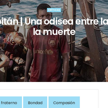
CRÍTICAS
itán | Una odisea entre la
la muerte
 fraterno
Bondad
Compasión