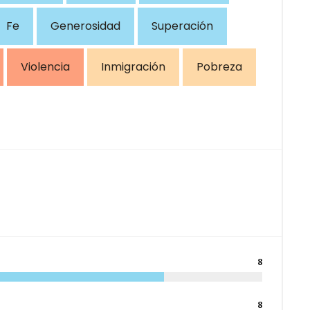
Fe
Generosidad
Superación
Violencia
Inmigración
Pobreza
8
8