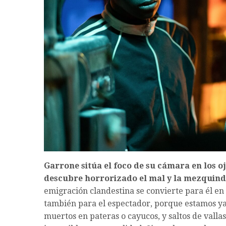
Garrone sitúa el foco de su cámara en los 
descubre horrorizado el mal y la mezqui
emigración clandestina se convierte para él en
también para el espectador, porque estamos ya 
muertos en pateras o cayucos, y saltos de valla