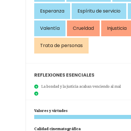
Esperanza
Espíritu de servicio
Valentía
Crueldad
Injusticia
Trata de personas
REFLEXIONES ESENCIALES
La bondad y la justicia acaban venciendo al mal
Valores y virtudes
Calidad cinematográfica