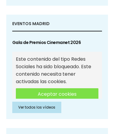
EVENTOS MADRID
Gala de Premios Cinemanet 2026
Este contenido del tipo Redes
Sociales ha sido bloqueado. Este
contenido necesita tener
activadas las cookies.
Aceptar cookies
Ver todos los vídeos
Aceptar cookies de Redes
Sociales