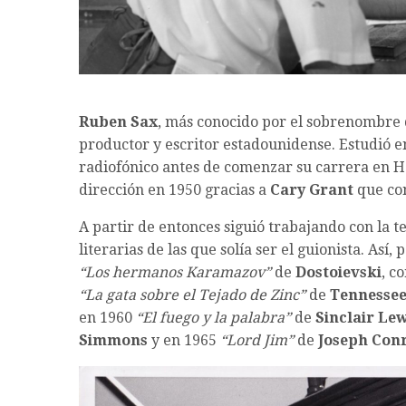
Ruben Sax
, más conocido por el sobrenombre
productor y escritor estadounidense.
Estudió e
radiofónico antes de comenzar su carrera en H
dirección en 1950 gracias a
Cary Grant
que con
A partir de entonces siguió trabajando con la 
literarias de las que solía ser el guionista. Así
“Los hermanos Karamazov”
de
Dostoievski
, c
“La gata sobre el Tejado de Zinc”
de
Tennessee
en 1960
“El fuego y la palabra”
de
Sinclair Lew
Simmons
y en 1965
“Lord Jim”
de
Joseph Con