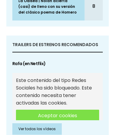
La Odisea | Nolan acierta
8
(casi) de lleno con su versión
del clásico poema de Homero
TRAILERS DE ESTRENOS RECOMENDADOS
Rafa (en Netflix)
Este contenido del tipo Redes
Sociales ha sido bloqueado. Este
contenido necesita tener
activadas las cookies.
Aceptar cookies
Ver todos los vídeos
Aceptar cookies de Redes
Sociales