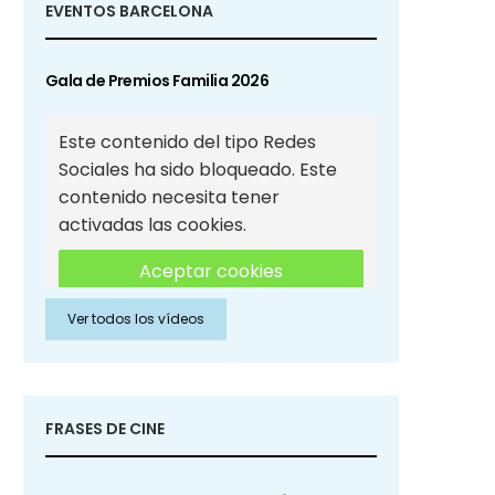
EVENTOS BARCELONA
Gala de Premios Familia 2026
Este contenido del tipo Redes
Sociales ha sido bloqueado. Este
contenido necesita tener
activadas las cookies.
Aceptar cookies
Ver todos los vídeos
Aceptar cookies de Redes
Sociales
FRASES DE CINE