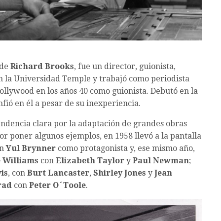
 de
Richard Brooks
, fue un director, guionista,
n la Universidad Temple y trabajó como periodista
ollywood en los años 40 como guionista.
Debutó en la
fió en él a pesar de su inexperiencia.
tendencia clara por la adaptación de grandes obras
, por poner algunos ejemplos, en 1958 llevó a la pantalla
on
Yul Brynner
como protagonista y, ese mismo año,
 Williams
con
Elizabeth Taylor
y
Paul Newman
;
is
, con
Burt Lancaster
,
Shirley Jones
y
Jean
rad
con
Peter O´Toole
.