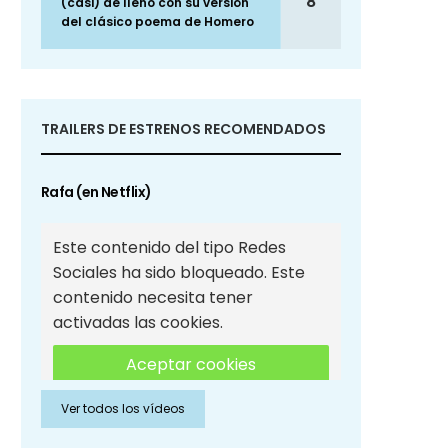
8
(casi) de lleno con su versión
del clásico poema de Homero
TRAILERS DE ESTRENOS RECOMENDADOS
Rafa (en Netflix)
Este contenido del tipo Redes
Sociales ha sido bloqueado. Este
contenido necesita tener
activadas las cookies.
Aceptar cookies
Ver todos los vídeos
Aceptar cookies de Redes
Sociales