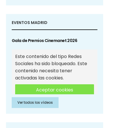
EVENTOS MADRID
Gala de Premios Cinemanet 2026
Este contenido del tipo Redes
Sociales ha sido bloqueado. Este
contenido necesita tener
activadas las cookies.
Aceptar cookies
Ver todos los vídeos
Aceptar cookies de Redes
Sociales