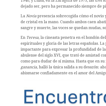
1940, y Luisa, en la Zaragoza de 1975, las tres 
dejado ser, pero ha permanecido siempre de pie
La
Novia
presencia sobrecogida cómo el novio y
de cristal en la mano. Cuando ambos caen abati
sangre y muerte, las voces se quedan mudas, sol
En
Teresa
, la cineasta penetra en el hondón d
espirituales y gloria de las letras españolas. L
impactante para expresar la profundidad de la 
abulense del siglo XVI, que trató de amistad co
como para dudar de sí misma. Hasta que en su 
ganancia,
halló la única salida a su desazón: a
abismarse confiadamente en el amor del Amigo