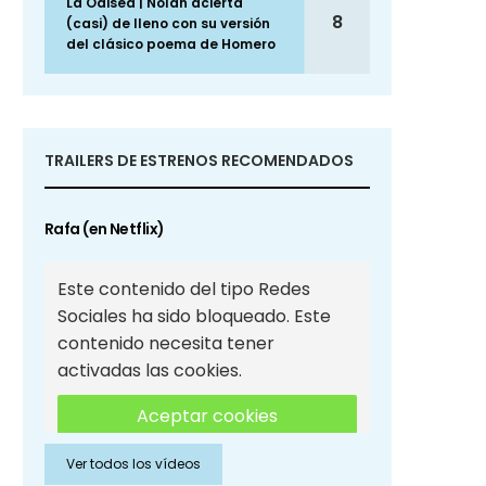
La Odisea | Nolan acierta
8
(casi) de lleno con su versión
del clásico poema de Homero
TRAILERS DE ESTRENOS RECOMENDADOS
Rafa (en Netflix)
Este contenido del tipo Redes
Sociales ha sido bloqueado. Este
contenido necesita tener
activadas las cookies.
Aceptar cookies
Ver todos los vídeos
Aceptar cookies de Redes
Sociales