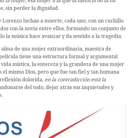
son
la mujer
, esa mujer a la que la historia no la ha
, sin perder la dignidad.
 Lorenzo luchan a muerte, cada uno, con un cuchillo
dos con la novia entre ellos, formando un conjunto de
o la música hace avanzar y da sentido a la tragedia.
el alma de una mujer extraordinaria, maestra de
a película tiene una estructura formal y argumental
vida mística, la entereza y la grandeza de una mujer
n el mismo Dios, pero que fue tan fiel y tan humana
reflexión dolorida,
en la contradicción está la
bandonarse del todo, dejar atrás sus inquietudes y
.