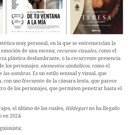
stética muy personal, en la que se entremezclan la
a emoción de una escena;
recursos visuales
, como el
lleza plástica deslumbrante, o la recurrente presencia
de los personajes;
elementos simbólicos
, como el
e las sombras
. Es un estilo sensual y visual, que
n, con uso frecuente de la cámara lenta, que parece
stro de los personajes, que permiten penetrar hasta el
jes, el último de los cuales,
Hildegart
no ha llegado
o en 2024.
guionista;