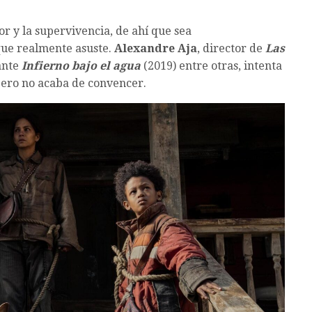
or y la supervivencia, de ahí que sea
que realmente asuste.
Alexandre Aja
, director de
Las
ante
Infierno bajo el agua
(2019) entre otras, intenta
pero no acaba de convencer.