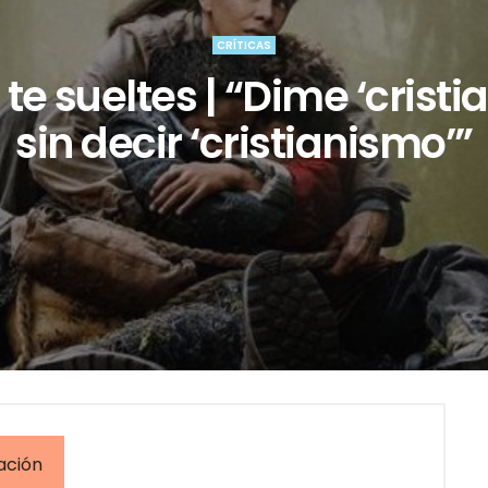
CRÍTICAS
te sueltes | “Dime ‘cristi
sin decir ‘cristianismo’”
ación