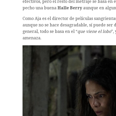
efectivos, pero el resto del metraje se basa en 
pecho una buena
Halle Berry
aunque en alguna
Como Aja es el director de películas sangrienta
aunque no se hace desagradable, sí puede ser d
general, todo se basa en el “
que viene el lobo
”,
amenaza.