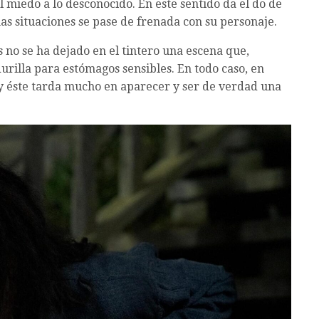
el miedo a lo desconocido. En este sentido da el do de
s situaciones se pase de frenada con su personaje.
s no se ha dejado en el tintero una escena que,
urilla para estómagos sensibles. En todo caso, en
 y éste tarda mucho en aparecer y ser de verdad una