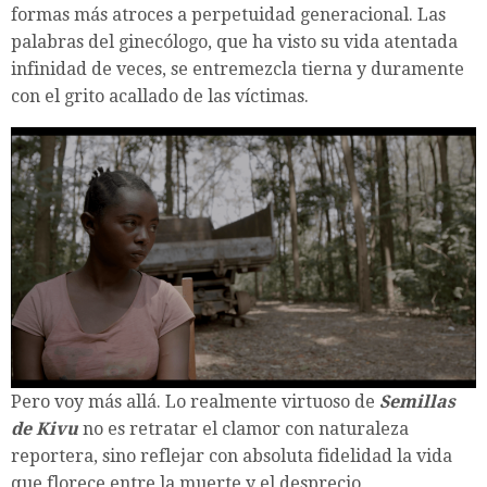
formas más atroces a perpetuidad generacional. Las
palabras del ginecólogo, que ha visto su vida atentada
infinidad de veces, se entremezcla tierna y duramente
con el grito acallado de las víctimas.
Pero voy más allá. Lo realmente virtuoso de
Semillas
de Kivu
no es retratar el clamor con naturaleza
reportera, sino reflejar con absoluta fidelidad la vida
que florece entre la muerte y el desprecio