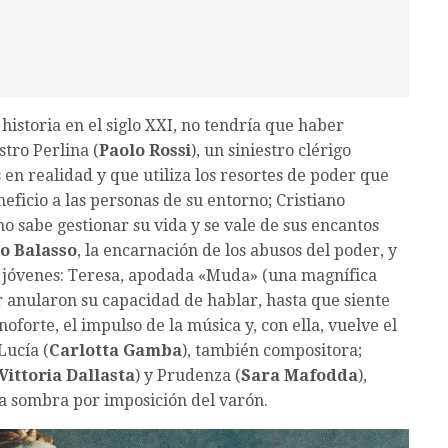
 historia en el siglo XXI, no tendría que haber
tro Perlina (
Paolo Rossi
), un siniestro clérigo
 en realidad y que utiliza los resortes de poder que
neficio a las personas de su entorno; Cristiano
no sabe gestionar su vida y se vale de sus encantos
o Balasso
, la encarnación de los abusos del poder, y
as jóvenes: Teresa, apodada «Muda» (una magnífica
olor anularon su capacidad de hablar, hasta que siente
oforte, el impulso de la música y, con ella, vuelve el
Lucía (
Carlotta Gamba
), también compositora;
Vittoria Dallasta
) y Prudenza (
Sara Mafodda
),
 la sombra por imposición del varón.