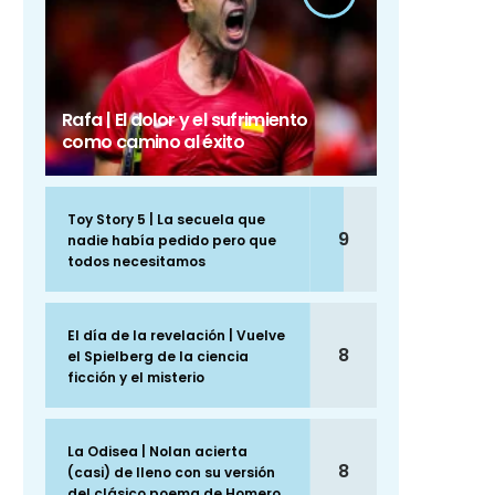
Rafa | El dolor y el sufrimiento
como camino al éxito
Toy Story 5 | La secuela que
9
nadie había pedido pero que
todos necesitamos
El día de la revelación | Vuelve
8
el Spielberg de la ciencia
ficción y el misterio
La Odisea | Nolan acierta
8
(casi) de lleno con su versión
del clásico poema de Homero