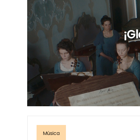
¡G
Música