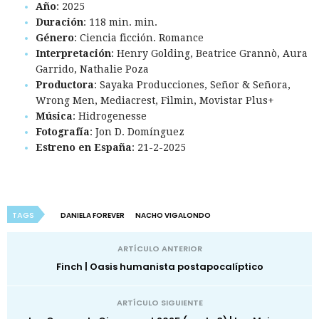
Año
: 2025
Duración
: 118 min. min.
Género
: Ciencia ficción. Romance
Interpretación
: Henry Golding, Beatrice Grannò, Aura
Garrido, Nathalie Poza
Productora
: Sayaka Producciones, Señor & Señora,
Wrong Men, Mediacrest, Filmin, Movistar Plus+
Música
: Hidrogenesse
Fotografía
: Jon D. Domínguez
Estreno en España
: 21-2-2025
TAGS
DANIELA FOREVER
NACHO VIGALONDO
ARTÍCULO ANTERIOR
Finch | Oasis humanista postapocalíptico
ARTÍCULO SIGUIENTE