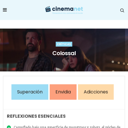
CRÍTICAS
Colossal
Superación
Envidia
Adicciones
REFLEXIONES ESENCIALES
Camuflado bajo una superficie de monstruos y robots, el núcleo de