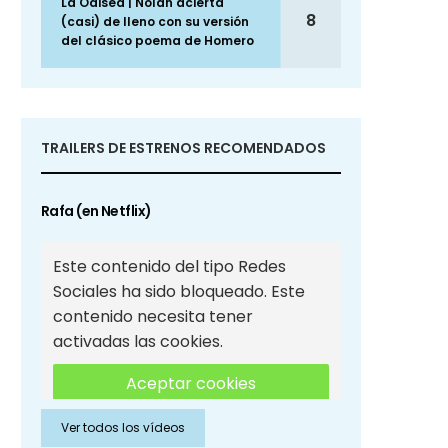
La Odisea | Nolan acierta
8
(casi) de lleno con su versión
del clásico poema de Homero
TRAILERS DE ESTRENOS RECOMENDADOS
Rafa (en Netflix)
Este contenido del tipo Redes
Sociales ha sido bloqueado. Este
contenido necesita tener
activadas las cookies.
Aceptar cookies
Ver todos los vídeos
Aceptar cookies de Redes
Sociales