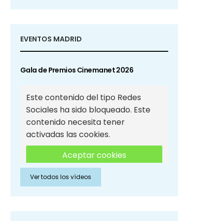
EVENTOS MADRID
Gala de Premios Cinemanet 2026
Este contenido del tipo Redes
Sociales ha sido bloqueado. Este
contenido necesita tener
activadas las cookies.
Aceptar cookies
Ver todos los vídeos
Aceptar cookies de Redes
Sociales