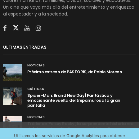
valores humanos, familiares, cívicos, sociales y educativos.
Un cine que vaya más allá del entretenimiento y enriquezca
al espectador y a la sociedad.
ÚLTIMAS ENTRADAS
NOTICIAS
Próximo estreno de PASTORIS, de Pablo Moreno
CRÍTICAS
Spider-Man: Brand New Day | Fantástica y
emocionante vuelta del trepamuros a la gran
pantalla
NOTICIAS
Tráiler de ‘Yo soy Rocky’, la sorprendente historia real
detrás de cómo Stallone se convirtió en Rocky
Utilizamos cookies anónimas de terceros para analizar el
Utilizamos los servicios de Google Analytics para obtener
tráfico web que recibimos y conocer los servicios que