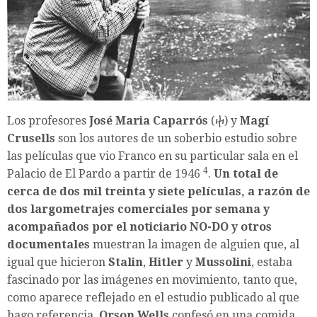
Los profesores
José Maria Caparrós
(ⴕ) y
Magí
Crusells
son los autores de un soberbio estudio sobre
las películas que vio Franco en su particular sala en el
4
Palacio de El Pardo a partir
de 1946
.
Un total de
cerca de dos mil treinta y siete películas, a razón de
dos largometrajes comerciales por semana y
acompañados por el noticiario NO-DO y otros
documentales
muestran la imagen de alguien que, al
igual que hicieron
Stalin
,
Hitler
y
Mussolini
, estaba
fascinado por las imágenes en movimiento, tanto que,
como aparece reflejado en el estudio publicado al que
hago referencia,
Orson Wells
confesó en una comida