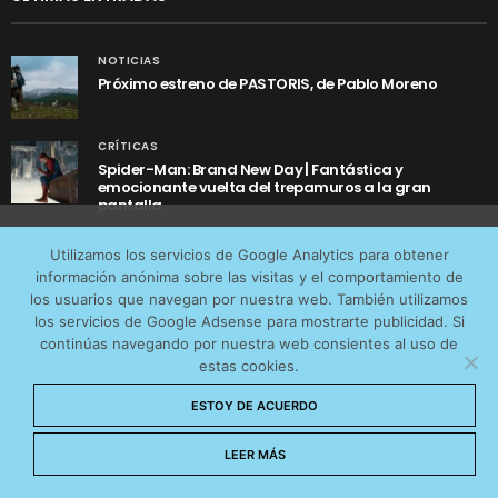
NOTICIAS
Próximo estreno de PASTORIS, de Pablo Moreno
CRÍTICAS
Spider-Man: Brand New Day | Fantástica y
emocionante vuelta del trepamuros a la gran
pantalla
Utilizamos cookies anónimas de terceros para analizar el
NOTICIAS
Utilizamos los servicios de Google Analytics para obtener
tráfico web que recibimos y conocer los servicios que
Tráiler de ‘Yo soy Rocky’, la sorprendente historia real
información anónima sobre las visitas y el comportamiento de
detrás de cómo Stallone se convirtió en Rocky
más os interesan. Puede cambiar las preferencias y
los usuarios que navegan por nuestra web. También utilizamos
obtener más información sobre las cookies que
los servicios de Google Adsense para mostrarte publicidad. Si
continúas navegando por nuestra web consientes al uso de
utilizamos en nuestra
Política de cookies
estas cookies.
Aceptar cookies
ESTOY DE ACUERDO
AVISO LEGAL
CONTACTO
POLÍTICA DE COOKIES
No permitir cookies
LEER MÁS
POLÍTICA DE PRIVACIDAD