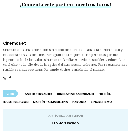
¡Comenta este post en nuestros
foros!
CinemaNet
CinemaNet es una asociación sin ánimo de lucro dedicada a la acción social y
educativa a través del cine. Perseguimos la mejora de las personas por medio de
la promoción de los valores humanos, familiares, cívicos, sociales y educativos
en el cine, todo ello desde la óptica del humanismo cristiano. Para resumirlo nos
remitimos a nuestro lema: Pensando el cine, cambiando el mundo.
TAGS
ANDES PERUANOS
CINE LATINOAMERICANO
FICCIÓN
INCULTURACIÓN
MARTÍN PALMA MELENA
PARODIA
SINCRETISMO
ARTÍCULO ANTERIOR
Oh Jerusalen