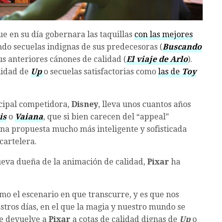
e en su día gobernara las taquillas
con las mejores
ndo secuelas indignas de sus predecesoras (
Buscando
us anteriores cánones de calidad (
El viaje de Arlo
).
alidad de
Up
o secuelas satisfactorias como
las de
Toy
ncipal competidora,
Disney
, lleva unos cuantos años
is
o
Vaiana
, que si bien carecen del “appeal”
na propuesta mucho más inteligente y sofisticada
cartelera.
nueva dueña de la animación de calidad,
Pixar
ha
omo el escenario en que transcurre, y es que nos
tros días, en el que la magia y nuestro mundo se
ue devuelve a
Pixar
a cotas de calidad dignas de
Up
o