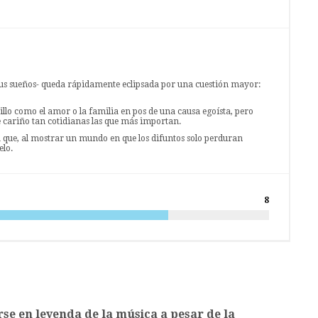
 tus sueños- queda rápidamente eclipsada por una cuestión mayor:
illo como el amor o la familia en pos de una causa egoísta, pero
de cariño tan cotidianas las que más importan.
ula que, al mostrar un mundo en que los difuntos solo perduran
elo.
8
rse en leyenda de la música a pesar de la