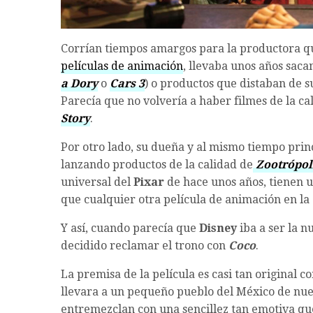
Corrían tiempos amargos para la productora qu
películas de animación
, llevaba unos años saca
a Dory
o
Cars 3
) o productos que distaban de s
Parecía que no volvería a haber filmes de la c
Story
.
Por otro lado, su dueña y al mismo tiempo pri
lanzando productos de la calidad de
Zootrópol
universal del
Pixar
de hace unos años, tienen u
que cualquier otra película de animación en la 
Y así, cuando parecía que
Disney
iba a ser la 
decidido reclamar el trono con
Coco
.
La premisa de la película es casi tan original c
llevara a un pequeño pueblo del México de nues
entremezclan con una sencillez tan emotiva q