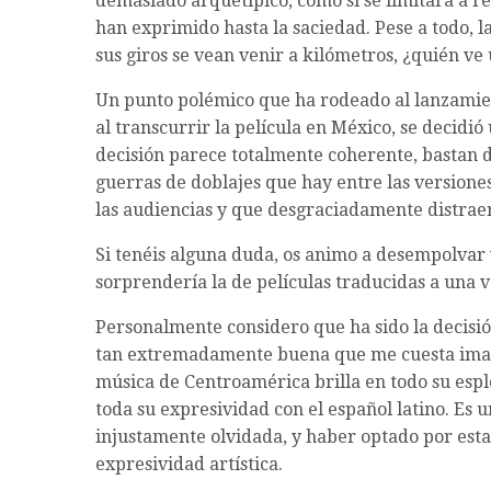
demasiado arquetípico, como si se limitara a re
han exprimido hasta la saciedad. Pese a todo, l
sus giros se vean venir a kilómetros, ¿quién ve
Un punto polémico que ha rodeado al lanzami
al transcurrir la película en México, se decidió
decisión parece totalmente coherente, bastan 
guerras de doblajes que hay entre las versiones 
las audiencias y que desgraciadamente distraerá
Si tenéis alguna duda, os animo a desempolvar v
sorprendería la de películas traducidas a una v
Personalmente considero que ha sido la decisió
tan extremadamente buena que me cuesta imagi
música de Centroamérica brilla en todo su espl
toda su expresividad con el español latino. E
injustamente olvidada, y haber optado por esta
expresividad artística.