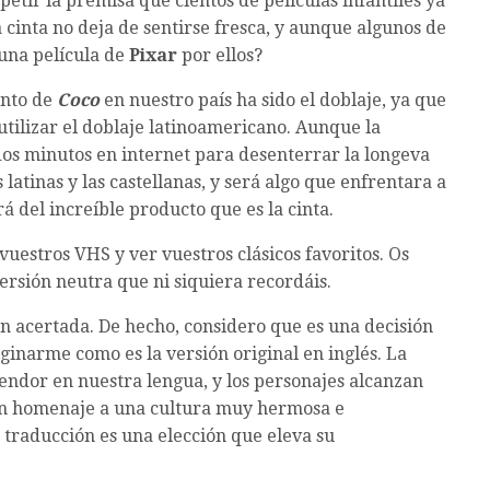
petir la premisa que cientos de películas infantiles ya
a cinta no deja de sentirse fresca, y aunque algunos de
 una película de
Pixar
por ellos?
ento de
Coco
en nuestro país ha sido el doblaje, ya que
 utilizar el doblaje latinoamericano. Aunque la
dos minutos en internet para desenterrar la longeva
latinas y las castellanas, y será algo que enfrentara a
 del increíble producto que es la cinta.
uestros VHS y ver vuestros clásicos favoritos. Os
ersión neutra que ni siquiera recordáis.
n acertada. De hecho, considero que es una decisión
narme como es la versión original en inglés. La
endor en nuestra lengua, y los personajes alcanzan
s un homenaje a una cultura muy hermosa e
 traducción es una elección que eleva su