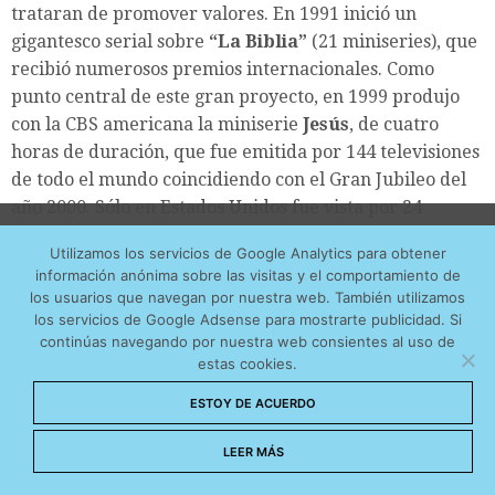
trataran de promover valores. En 1991 inició un
gigantesco serial sobre
“La Biblia”
(21 miniseries), que
recibió numerosos premios internacionales. Como
punto central de este gran proyecto, en 1999 produjo
con la CBS americana la miniserie
Jesús
, de cuatro
horas de duración, que fue emitida por 144 televisiones
de todo el mundo coincidiendo con el Gran Jubileo del
año 2000. Sólo en Estados Unidos fue vista por 24
Utilizamos cookies anónimas de terceros para analizar el
millones de espectadores y recibió la nominación
Utilizamos los servicios de Google Analytics para obtener
tráfico web que recibimos y conocer los servicios que
Emmy a la mejor miniserie del año. Culminado el serial
información anónima sobre las visitas y el comportamiento de
de la Biblia, inició otra serie documental sobre
más os interesan. Puede cambiar las preferencias y
los usuarios que navegan por nuestra web. También utilizamos
personajes célebres del siglo XX: M
arconi, Golda Meir,
obtener más información sobre las cookies que
los servicios de Google Adsense para mostrarte publicidad. Si
continúas navegando por nuestra web consientes al uso de
Coco Chanel
…. Pero las que cosecharon mayores
utilizamos en nuestra
Política de cookies
estas cookies.
audiencias fueron, precisamente, las dedicadas a la
Aceptar cookies
Madre Teresa de Calcuta
,
Juan XIII
y
Juan Pablo II
.
ESTOY DE ACUERDO
Las tres alcanzaron en la televisión italiana shares
No permitir cookies
LEER MÁS
superiores al 25%, de forma que dieron el salto a las
salas de exhibición, donde obtuvieron también