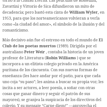
torno a la Ciudad Eterna. Las películas de Rossellini,
Zavattini y Vittorio de Sica difundieron un mito de
decadencia; pero bastó esta cinta de
William Wyler,
en
1953, para que los norteamericanos volvieran a verla
como «la ciudad del amor», el símbolo de la ilusión y del
romanticismo.
Más decisivo aún fue el estreno en todo el mundo de
El
Club de los poetas muertos
(1989). Dirigida por el
australiano
Peter Weir
, contaba la historia de un joven
profesor de Literatura (
Robin Williams
) que se
incorpora a un elitista colegio privado en la América
puritana de los cincuenta. Con sus nuevas formas de
enseñanza (les hace andar por el patio, para que cada
uno coja “su paso”; les anima a buscar su propia voz; les
incita a ser actores, a leer poesía, a soñar con otras
cosas que ganar dinero y seguir el patrón de sus
mayores), se granjea la suspicacia de los directivos del
colegio. Y su mensaje “Carpe diem!” —aprovecha el