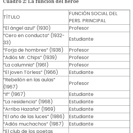
Cuadro 2: La función del héroe
FUNCIÓN SOCIAL DEL
TÍTULO
PERS. PRINCIPAL
“El ángel azul” (1930)
Profesor
“Cero en conducta” (1932-
Estudiante
33)
“Forja de hombres” (1938)
Profesor
“Adiós Mr. Chips” (1939)
Profesor
“La calumnia” (1961)
Profesor
“El joven Törless” (1966)
Estudiante
“Rebelión en las aulas”
Profesor
(1967)
“If” (1967)
Estudiante
“La residencia” (1968)
Estudiante
“Arriba Hazaña” (1969)
Estudiante
“El año de las luces” (1986)
Estudiante
“Adiós muchachos” (1987)
Estudiante
“El club de los poetas