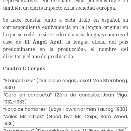
representativos. Por otro lado, estas películas tuvieron
también un cierto impacto en la sociedad europea.
Se hace constar junto a cada título en español, su
correspondiente equivalencia en la lengua original en
la que se rodó – o si se rodó en varias lenguas como es el
caso de
El Ángel Azul,
la lengua oficial del país
predominante en la producción-, el nombre del
director y el año de producción.
Cuadro 1: Corpus
“El ángel azul” (Der blaue engel; Joseff Von Sternberg,
1930)
“Cero en conducta” (Zéro de conduite; Jean Vigo,
1932-1933)
“Forja de hombres” (Boys Town; Norman Taurog, 1938)
“Adiós Mr. Chips” (Good bye Mr. Chips; Sam Wood,
1939)
“La calumnia” (The children’s hour; William Wyler, 1961)