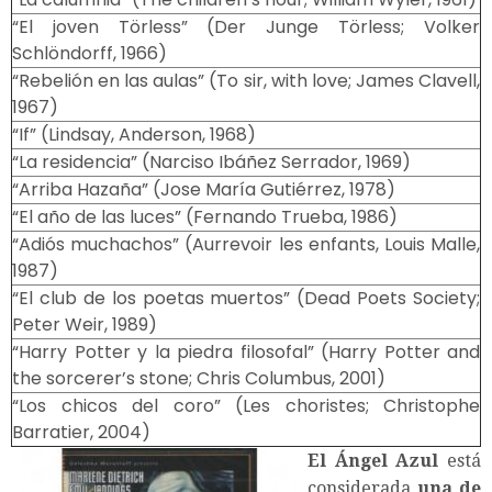
“El joven Törless” (Der Junge Törless; Volker
Schlöndorff, 1966)
“Rebelión en las aulas” (To sir, with love; James Clavell,
1967)
“If” (Lindsay, Anderson, 1968)
“La residencia” (Narciso Ibáñez Serrador, 1969)
“Arriba Hazaña” (Jose María Gutiérrez, 1978)
“El año de las luces” (Fernando Trueba, 1986)
“Adiós muchachos” (Aurrevoir les enfants, Louis Malle,
1987)
“El club de los poetas muertos” (Dead Poets Society;
Peter Weir, 1989)
“Harry Potter y la piedra filosofal” (Harry Potter and
the sorcerer’s stone; Chris Columbus, 2001)
“Los chicos del coro” (Les choristes; Christophe
Barratier, 2004)
El Ángel Azul
está
considerada
una de