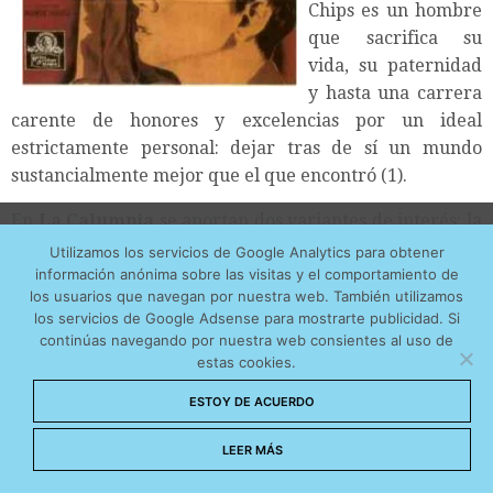
Chips es un hombre
que sacrifica su
vida, su paternidad
y hasta una carrera
carente de honores y excelencias por un ideal
estrictamente personal: dejar tras de sí un mundo
sustancialmente mejor que el que encontró (1).
En
La Calumnia
se aportan dos variantes de interés: la
Utilizamos cookies anónimas de terceros para analizar el
figura del maestro se ha convertido en una mujer
Utilizamos los servicios de Google Analytics para obtener
tráfico web que recibimos y conocer los servicios que
(también la del alumnado, pues se trata de un
información anónima sobre las visitas y el comportamiento de
más os interesan. Puede cambiar las preferencias y
los usuarios que navegan por nuestra web. También utilizamos
internado de chicas), lo que supone una incursión
obtener más información sobre las cookies que
los servicios de Google Adsense para mostrarte publicidad. Si
interesante en el universo femenino, poco explorado
continúas navegando por nuestra web consientes al uso de
utilizamos en nuestra
Política de cookies
por el cine hasta ese momento. A la vez, la figura del
estas cookies.
docente va a ser puesta bajo sospecha: dos profesoras
Aceptar cookies
ESTOY DE ACUERDO
del internado son acusadas de mantener relaciones
íntimas. Curiosa coincidencia. América ha conocido uno
No permitir cookies
LEER MÁS
de los periodos más convulsos de su historia ideológica