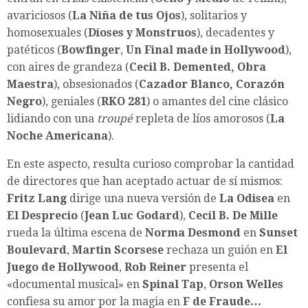
avariciosos (
La Niña de tus Ojos
), solitarios y
homosexuales (
Dioses y Monstruos
), decadentes y
patéticos (
Bowfinger
,
Un Final made in Hollywood
),
con aires de grandeza (
Cecil B. Demented, Obra
Maestra
), obsesionados (
Cazador Blanco, Corazón
Negro
), geniales (
RKO 281
) o amantes del cine clásico
lidiando con una
troupé
repleta de líos amorosos (
La
Noche Americana
).
En este aspecto, resulta curioso comprobar la cantidad
de directores que han aceptado actuar de sí mismos:
Fritz Lang
dirige una nueva versión de
La Odisea
en
El Desprecio
(
Jean Luc Godard
),
Cecil B. De Mille
rueda la última escena de
Norma Desmond
en
Sunset
Boulevard
,
Martin Scorsese
rechaza un guión en
El
Juego de Hollywood
,
Rob Reiner
presenta el
«documental musical» en
Spinal Tap
,
Orson Welles
confiesa su amor por la magia en
F de Fraude…