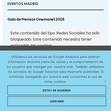
EVENTOS MADRID
Gala de Premios Cinemanet 2026
Este contenido del tipo Redes Sociales ha sido
bloqueado. Este contenido necesita tener
activadas las cookies.
Utilizamos cookies anónimas de terceros para analizar el
Aceptar cookies
Utilizamos los servicios de Google Analytics para obtener
tráfico web que recibimos y conocer los servicios que
información anónima sobre las visitas y el comportamiento de
más os interesan. Puede cambiar las preferencias y
los usuarios que navegan por nuestra web. También utilizamos
Aceptar cookies de Redes Sociales
obtener más información sobre las cookies que
los servicios de Google Adsense para mostrarte publicidad. Si
continúas navegando por nuestra web consientes al uso de
utilizamos en nuestra
Política de cookies
estas cookies.
Ver todos los vídeos
Aceptar cookies
ESTOY DE ACUERDO
No permitir cookies
LEER MÁS
EVENTOS BARCELONA