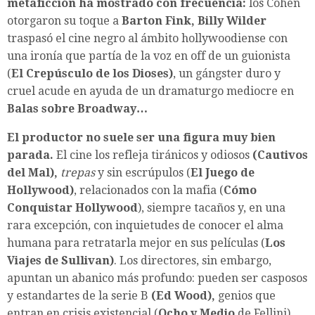
metaficción ha mostrado con frecuencia:
los Cohen
otorgaron su toque a
Barton Fink, Billy Wilder
traspasó el cine negro al ámbito hollywoodiense con
una ironía que partía de la voz en off de un guionista
(
El Crepúsculo de los Dioses)
, un gángster duro y
cruel acude en ayuda de un dramaturgo mediocre en
Balas sobre Broadway…
El productor no suele ser una figura muy bien
parada.
El cine los refleja tiránicos y odiosos
(Cautivos
del Mal),
trepas
y sin escrúpulos (
El Juego de
Hollywood)
, relacionados con la mafia (
Cómo
Conquistar Hollywood
), siempre tacaños y, en una
rara excepción, con inquietudes de conocer el alma
humana para retratarla mejor en sus películas (
Los
Viajes de Sullivan)
. Los directores, sin embargo,
apuntan un abanico más profundo: pueden ser casposos
y estandartes de la serie B
(Ed Wood),
genios que
entran en crisis existencial (
Ocho y Medio
de Fellini),