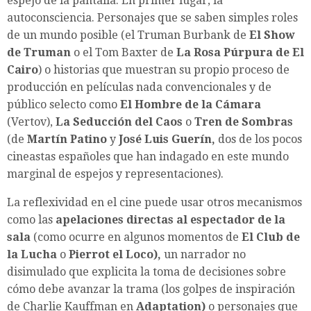
espejo de la pantalla. En primer lugar, la
autoconsciencia. Personajes que se saben simples roles
de un mundo posible (el Truman Burbank de
El Show
de Truman
o el Tom Baxter de
La Rosa Púrpura de El
Cairo
) o historias que muestran su propio proceso de
producción en películas nada convencionales y de
público selecto como
El Hombre de la Cámara
(Vertov),
La Seducción del Caos
o
Tren de Sombras
(de
Martín Patino
y
José Luis Guerín,
dos de los pocos
cineastas españoles que han indagado en este mundo
marginal de espejos y representaciones).
La reflexividad en el cine puede usar otros mecanismos
como las
apelaciones directas al espectador de la
sala
(como ocurre en algunos momentos de
El Club de
la Lucha
o
Pierrot el Loco),
un narrador no
disimulado que explicita la toma de decisiones sobre
cómo debe avanzar la trama (los golpes de inspiración
de Charlie Kauffman en
Adaptation)
o personajes que