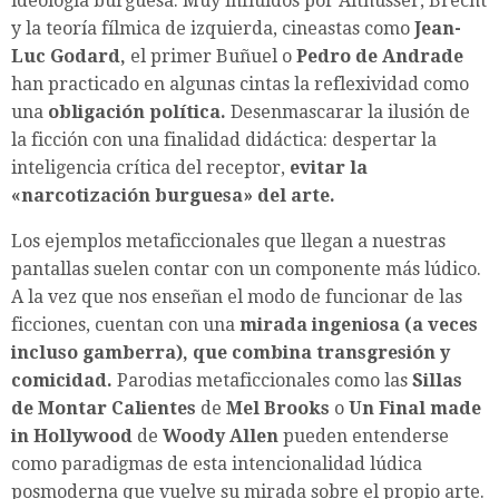
ideología burguesa. Muy influidos por Althusser, Brecht
y la teoría fílmica de izquierda, cineastas como
Jean-
Luc Godard,
el primer Buñuel o
Pedro de Andrade
han practicado en algunas cintas la reflexividad como
una
obligación política.
Desenmascarar la ilusión de
la ficción con una finalidad didáctica: despertar la
inteligencia crítica del receptor,
evitar la
«narcotización burguesa» del arte.
Los ejemplos metaficcionales que llegan a nuestras
pantallas suelen contar con un componente más lúdico.
A la vez que nos enseñan el modo de funcionar de las
ficciones, cuentan con una
mirada ingeniosa (a veces
incluso gamberra), que combina transgresión y
comicidad.
Parodias metaficcionales como las
Sillas
de Montar Calientes
de
Mel Brooks
o
Un Final made
in Hollywood
de
Woody Allen
pueden entenderse
como paradigmas de esta intencionalidad lúdica
posmoderna que vuelve su mirada sobre el propio arte.