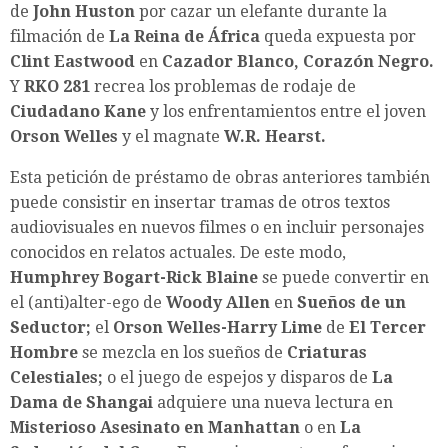
de
John Huston
por cazar un elefante durante la
filmación de
La Reina de África
queda expuesta por
Clint Eastwood
en
Cazador Blanco, Corazón Negro.
Y
RKO 281
recrea los problemas de rodaje de
Ciudadano Kane
y los enfrentamientos entre el joven
Orson Welles
y el magnate
W.R. Hearst.
Esta petición de préstamo de obras anteriores también
puede consistir en insertar tramas de otros textos
audiovisuales en nuevos filmes o en incluir personajes
conocidos en relatos actuales. De este modo,
Humphrey Bogart-Rick Blaine
se puede convertir en
el (anti)alter-ego de
Woody Allen
en
Sueños de un
Seductor;
el
Orson Welles-Harry Lime
de
El Tercer
Hombre
se mezcla en los sueños de
Criaturas
Celestiales;
o el juego de espejos y disparos de
La
Dama de Shangai
adquiere una nueva lectura en
Misterioso Asesinato en Manhattan
o en
La