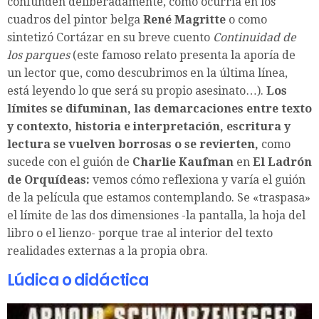
confunden deliberadamente, como ocurría en los
cuadros del pintor belga
René Magritte
o como
sintetizó Cortázar en su breve cuento
Continuidad de
los parques
(este famoso relato presenta la aporía de
un lector que, como descubrimos en la última línea,
está leyendo lo que será su propio asesinato…).
Los
límites se difuminan, las demarcaciones entre texto
y contexto, historia e interpretación, escritura y
lectura se vuelven borrosas o se revierten,
como
sucede con el guión de
Charlie Kaufman
en
El Ladrón
de Orquídeas:
vemos cómo reflexiona y varía el guión
de la película que estamos contemplando. Se «traspasa»
el límite de las dos dimensiones -la pantalla, la hoja del
libro o el lienzo- porque trae al interior del texto
realidades externas a la propia obra.
Lúdica o didáctica