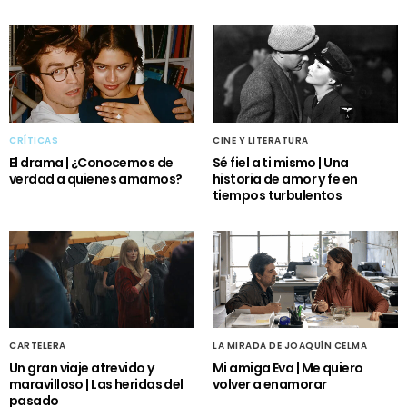
CRÍTICAS
CINE Y LITERATURA
El drama | ¿Conocemos de
Sé fiel a ti mismo | Una
verdad a quienes amamos?
historia de amor y fe en
tiempos turbulentos
CARTELERA
LA MIRADA DE JOAQUÍN CELMA
Un gran viaje atrevido y
Mi amiga Eva | Me quiero
maravilloso | Las heridas del
volver a enamorar
pasado