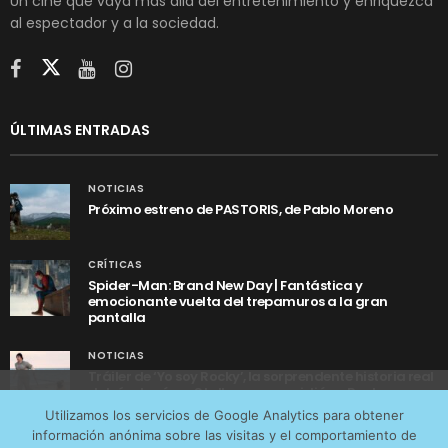
Un cine que vaya más allá del entretenimiento y enriquezca
al espectador y a la sociedad.
ÚLTIMAS ENTRADAS
NOTICIAS
Próximo estreno de PASTORIS, de Pablo Moreno
CRÍTICAS
Spider-Man: Brand New Day | Fantástica y
emocionante vuelta del trepamuros a la gran
pantalla
NOTICIAS
Tráiler de ‘Yo soy Rocky’, la sorprendente historia real
detrás de cómo Stallone se convirtió en Rocky
Utilizamos cookies anónimas de terceros para analizar el
Utilizamos los servicios de Google Analytics para obtener
tráfico web que recibimos y conocer los servicios que
información anónima sobre las visitas y el comportamiento de