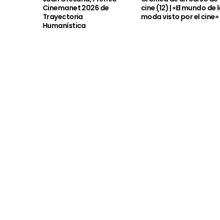
Cinemanet 2026 de
cine (12) | «El mundo de 
Trayectoria
moda visto por el cine»
Humanística