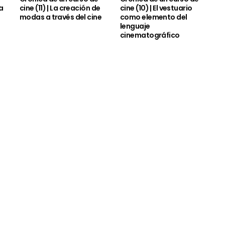
la
cine (11) | La creación de
cine (10) | El vestuario
modas a través del cine
como elemento del
lenguaje
cinematográfico