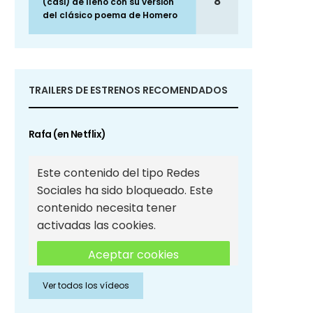
8
(casi) de lleno con su versión
del clásico poema de Homero
TRAILERS DE ESTRENOS RECOMENDADOS
Rafa (en Netflix)
Este contenido del tipo Redes
Sociales ha sido bloqueado. Este
contenido necesita tener
activadas las cookies.
Aceptar cookies
Ver todos los vídeos
Aceptar cookies de Redes
Sociales