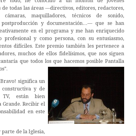
obre todo, he conocido a un montón de jóvenes
 de todas las áreas —directivos, editores, redactores,
, cámaras, maquilladores, técnicos de sonido,
, postproducción y documentación…— que se han
reativamente en el programa y me han enriquecido
 profesional y como persona, con su entusiasmo,
ntos difíciles. Este premio también les pertenece a
adores, muchos de ellos fidelísimos, que nos siguen
ntaría que todos los que hacemos posible Pantalla
os”.
Bravo! significa un
 constructiva y de
r TV, están bien
 Grande. Recibir el
nsabilidad en este
 parte de la Iglesia,