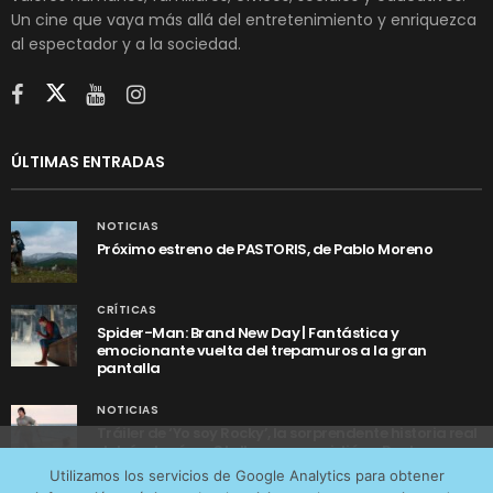
Un cine que vaya más allá del entretenimiento y enriquezca
al espectador y a la sociedad.
ÚLTIMAS ENTRADAS
NOTICIAS
Próximo estreno de PASTORIS, de Pablo Moreno
CRÍTICAS
Spider-Man: Brand New Day | Fantástica y
emocionante vuelta del trepamuros a la gran
pantalla
NOTICIAS
Tráiler de ‘Yo soy Rocky’, la sorprendente historia real
detrás de cómo Stallone se convirtió en Rocky
Utilizamos cookies anónimas de terceros para analizar el
Utilizamos los servicios de Google Analytics para obtener
tráfico web que recibimos y conocer los servicios que