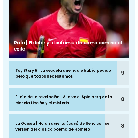
Rafa | El dolor y el sufrimiento como camino al
éxito
Toy Story 5 | La secuela que nadie había pedido
9
pero que todos necesitamos
El día de la revelación | Vuelve el Spielberg de la
8
ciencia ficción y el misterio
La Odisea | Nolan acierta (casi) de lleno con su
8
versión del clásico poema de Homero